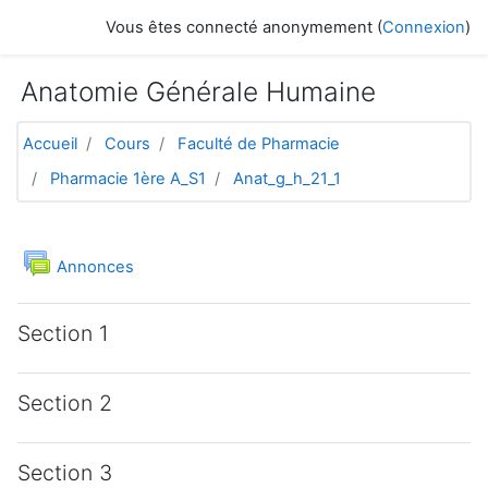
Passer au contenu principal
Vous êtes connecté anonymement (
Connexion
)
Anatomie Générale Humaine
Accueil
Cours
Faculté de Pharmacie
Pharmacie 1ère A_S1
Anat_g_h_21_1
Aperçu des sections
Généralités
Forum
Annonces
Section 1
Section 2
Section 3