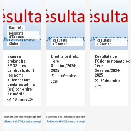
Agenda
flash info
Slider
Consultation et Chirurgie Ophtalmologiques
Gratuites: Du 17 au 21 novembre 2025
5
flash info
Résultats
d'Examen
Résultats
Résultats
Slider
d'Examen
d'Examen
Agenda
Non classé
Slider
Ouverture du D.U d’Echographie Gynécologique
et Obstétricale 4ème promotion
Examen
Crédits partiels:
Résultats de
1
probatoire
1ère
l’Odontostomatolog
FMOS: Les
Session/2024-
1ère
candidats dont
2025
Session/2024-
Agenda
flash info
Slider
les noms
2025
30 décembre
FMOS: Ouverture du Diplôme Universitaire (D.U)
suivent sont
30 décembre
2025
déclarés admis
de chirurgie Péripartum » PERISURGE
2025
(es) par ordre
DIPLOMA » 4ème promotion
2
de mérite
18 mars 2026
Actualités
Agenda
flash info
Slider
2eme EDITION DU SEMINAIRE SUR L’ANALYSE
ET INTERPRETATION DES DONNEES DE SANTE
POUR LA REDACTION SCIENTIFIQUE, du 17 au
3
19 et le 22 Décembre 2025