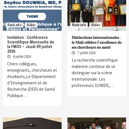
flash info
Slider
flash info
Slider
Invitation : Conférence
𝐃𝐢𝐬𝐭𝐢𝐧𝐜𝐭𝐢𝐨𝐧𝐬 𝐢𝐧𝐭𝐞𝐫𝐧𝐚𝐭𝐢𝐨𝐧𝐚𝐥𝐞𝐬 :
Scientifique Mensuelle de
𝐥𝐞 𝐌𝐚𝐥𝐢 𝐜𝐞́𝐥𝐞̀𝐛𝐫𝐞 𝐥’𝐞𝐱𝐜𝐞𝐥𝐥𝐞𝐧𝐜𝐞 𝐝𝐞
la FMOS – Jeudi 09 juillet
𝐬𝐞𝐬 𝐜𝐡𝐞𝐫𝐜𝐡𝐞𝐮𝐫𝐬 𝐞𝐧 𝐬𝐚𝐧𝐭𝐞́
2026
7 juillet 2026
8 juillet 2026
La recherche scientifique
Chers collègues,
malienne continue de se
enseignants, chercheurs et
distinguer sur la scène
étudiants,Le Département
internationale. Les
d’Enseignement et de
professeurs DJIMDE,…
Recherche (DER) de Santé
Publique…