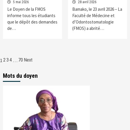
5 mai 2026
28 avril 2026
Le Doyen de la FMOS
Bamako, le 23 avril 2026 – La
informe tous les étudiants
Faculté de Médecine et
que le dépôt des demandes
d’Odontostomatologie
de…
(FMOS) a abrité…
Navigation
2
3
4
70
Next
1
…
des
Mots du doyen
articles