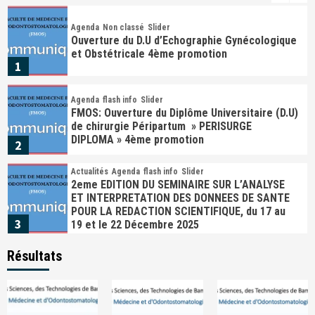
Agenda
Non classé
Slider
Ouverture du D.U d’Echographie Gynécologique
et Obstétricale 4ème promotion
1
Agenda
flash info
Slider
FMOS: Ouverture du Diplôme Universitaire (D.U)
de chirurgie Péripartum » PERISURGE
DIPLOMA » 4ème promotion
2
Actualités
Agenda
flash info
Slider
2eme EDITION DU SEMINAIRE SUR L’ANALYSE
ET INTERPRETATION DES DONNEES DE SANTE
POUR LA REDACTION SCIENTIFIQUE, du 17 au
3
19 et le 22 Décembre 2025
Résultats
Agenda
flash info
Slider
Diplôme d’Universitaire (D.U) ECHOGRAPHIE
GENERALE ET SPECIALISEE: L’inscription est
ouverte.
4