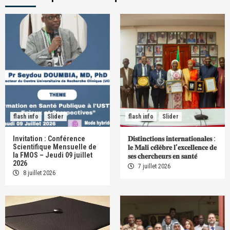
flash info
Slider
flash info
Slider
Invitation : Conférence
𝐃𝐢𝐬𝐭𝐢𝐧𝐜𝐭𝐢𝐨𝐧𝐬 𝐢𝐧𝐭𝐞𝐫𝐧𝐚𝐭𝐢𝐨𝐧𝐚𝐥𝐞𝐬 :
Scientifique Mensuelle de
𝐥𝐞 𝐌𝐚𝐥𝐢 𝐜𝐞́𝐥𝐞̀𝐛𝐫𝐞 𝐥’𝐞𝐱𝐜𝐞𝐥𝐥𝐞𝐧𝐜𝐞 𝐝𝐞
la FMOS – Jeudi 09 juillet
𝐬𝐞𝐬 𝐜𝐡𝐞𝐫𝐜𝐡𝐞𝐮𝐫𝐬 𝐞𝐧 𝐬𝐚𝐧𝐭𝐞́
2026
7 juillet 2026
8 juillet 2026