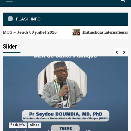
Menu
FLASH INFO
di 09 juillet 2026
𝐃𝐢𝐬𝐭𝐢𝐧𝐜𝐭𝐢𝐨𝐧𝐬 𝐢𝐧𝐭𝐞𝐫𝐧𝐚𝐭𝐢𝐨𝐧𝐚𝐥𝐞𝐬 : 𝐥𝐞 𝐌𝐚𝐥𝐢 𝐜𝐞́
Slider
flash info
Slider