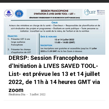
Skip
to
content
DERSP: Session Francophone
d’Initiation à LIVES SAVED TOOL-
List- est prévue les 13 et 14 juillet
2022, de 11h à 14 heures GMT via
zoom
Ibrahima Dia
3 juillet 2022