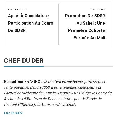
Navigation
de
PREVIOUS POST
NEXT POST
Previous
Next
l’article
Appel À Candidature:
Promotion De SDSR
Post:
Post:
Participation Au Cours
Au Sahel : Une
De SDSR
Première Cohorte
Formée Au Mali
CHEF DU DER
Hamadoun SANGHO
,
est Docteur en médecine, professeur en
santé publique. Depuis 1998, il est enseignant chercheur à la
Faculté de Médecine de Bamako. Depuis 2007, il dirige le Centre de
Recherches d’Études et de Documentation pour la Survie de
l’Enfant (CREDOS), au Ministère de la Santé.
Lire la suite