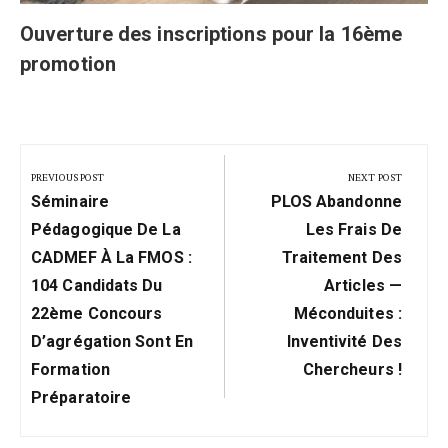
Ouverture des inscriptions pour la 16ème
promotion
Navigation
de
PREVIOUS POST
NEXT POST
Previous
Next
l’article
Séminaire
PLOS Abandonne
Post:
Post:
Pédagogique De La
Les Frais De
CADMEF À La FMOS :
Traitement Des
104 Candidats Du
Articles —
22ème Concours
Méconduites :
D’agrégation Sont En
Inventivité Des
Formation
Chercheurs !
Préparatoire