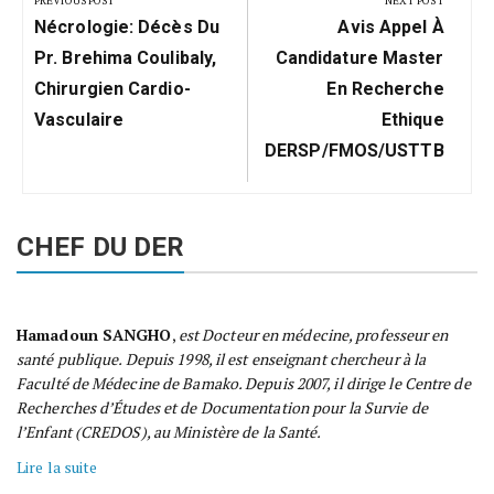
PREVIOUS POST
NEXT POST
Previous
Next
l’article
Nécrologie: Décès Du
Avis Appel À
Post:
Post:
Pr. Brehima Coulibaly,
Candidature Master
Chirurgien Cardio-
En Recherche
Vasculaire
Ethique
DERSP/FMOS/USTTB
CHEF DU DER
Hamadoun SANGHO
,
est Docteur en médecine, professeur en
santé publique. Depuis 1998, il est enseignant chercheur à la
Faculté de Médecine de Bamako. Depuis 2007, il dirige le Centre de
Recherches d’Études et de Documentation pour la Survie de
l’Enfant (CREDOS), au Ministère de la Santé.
Lire la suite