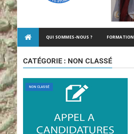
Skip
QUI SOMMES-NOUS ?
FORMATION
to
content
CATÉGORIE : NON CLASSÉ
NON CLASSÉ