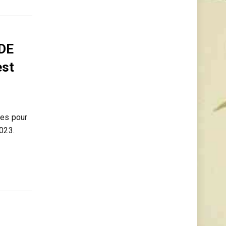
DE
est
hes pour
023.