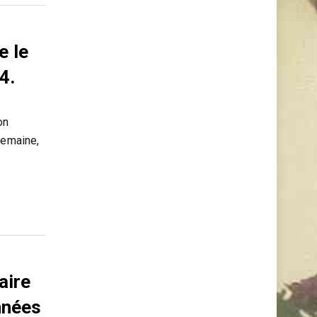
 le
4.
on
semaine,
aire
nnées