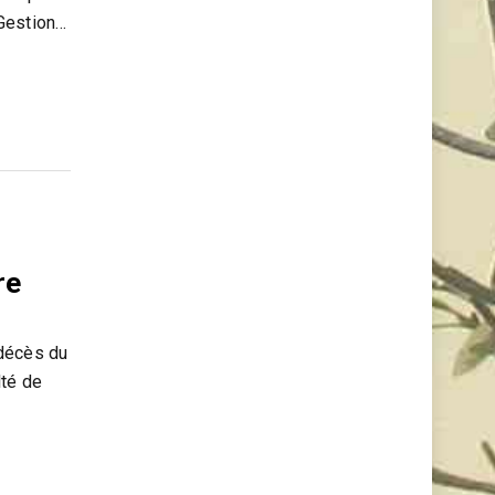
 Gestion…
re
 décès du
lté de