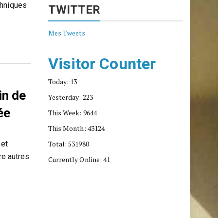
chniques
TWITTER
Mes Tweets
Visitor Counter
Today: 13
in de
Yesterday: 223
ée
This Week: 9644
This Month: 43124
 et
Total: 531980
re autres
Currently Online: 41