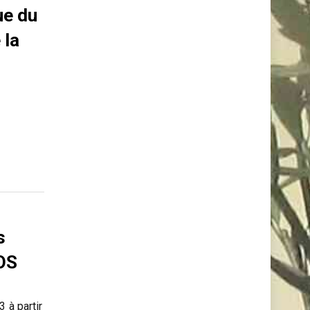
ue du
 la
s
MOS
 à partir