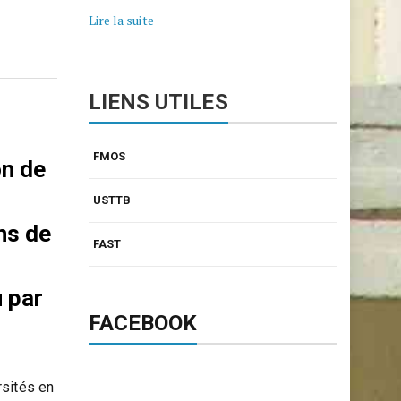
Lire la suite
LIENS UTILES
FMOS
on de
USTTB
ns de
FAST
u par
FACEBOOK
rsités en