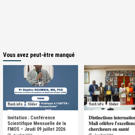
Vous avez peut-être manqué
flash info
Slider
flash info
Slider
Invitation : Conférence
𝐃𝐢𝐬𝐭𝐢𝐧𝐜𝐭𝐢𝐨𝐧𝐬 𝐢𝐧𝐭𝐞𝐫𝐧𝐚𝐭𝐢𝐨
Scientifique Mensuelle de la
𝐌𝐚𝐥𝐢 𝐜𝐞́𝐥𝐞̀𝐛𝐫𝐞 𝐥’𝐞𝐱𝐜𝐞𝐥𝐥𝐞𝐧
FMOS – Jeudi 09 juillet 2026
𝐜𝐡𝐞𝐫𝐜𝐡𝐞𝐮𝐫𝐬 𝐞𝐧 𝐬𝐚𝐧𝐭𝐞́