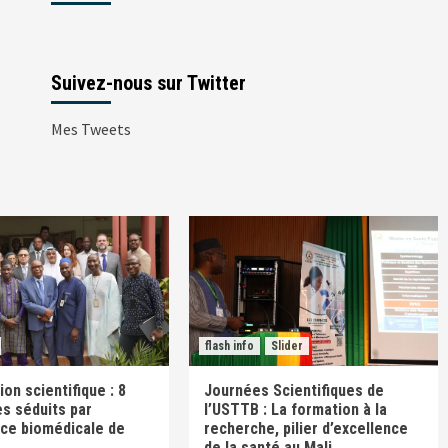
Suivez-nous sur Twitter
Mes Tweets
flash info
Slider
on scientifique : 8
Journées Scientifiques de
s séduits par
l’USTTB : La formation à la
nce biomédicale de
recherche, pilier d’excellence
de la santé au Mali