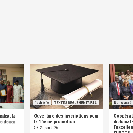
flash info
TEXTES REGLEMENTAIRES
Non classé
𝐚𝐥𝐞𝐬 : 𝐥𝐞
Ouverture des inscriptions pour
Coopérati
𝐜𝐞 𝐝𝐞 𝐬𝐞𝐬
la 16ème promotion
diplomate
l’excelle
25 juin 2026
l’USTTB