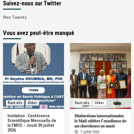
Suivez-nous sur Twitter
Mes Tweets
Vous avez peut-être manqué
flash info
Slider
flash info
Slider
Invitation : Conférence
𝐃𝐢𝐬𝐭𝐢𝐧𝐜𝐭𝐢𝐨𝐧𝐬 𝐢𝐧𝐭𝐞𝐫𝐧𝐚𝐭𝐢𝐨𝐧𝐚𝐥𝐞𝐬 :
Scientifique Mensuelle de
𝐥𝐞 𝐌𝐚𝐥𝐢 𝐜𝐞́𝐥𝐞̀𝐛𝐫𝐞 𝐥’𝐞𝐱𝐜𝐞𝐥𝐥𝐞𝐧𝐜𝐞 𝐝𝐞
la FMOS – Jeudi 09 juillet
𝐬𝐞𝐬 𝐜𝐡𝐞𝐫𝐜𝐡𝐞𝐮𝐫𝐬 𝐞𝐧 𝐬𝐚𝐧𝐭𝐞́
2026
7 juillet 2026