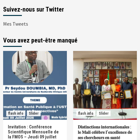
Suivez-nous sur Twitter
Mes Tweets
Vous avez peut-être manqué
flash info
Slider
flash info
Slider
Invitation : Conférence
𝐃𝐢𝐬𝐭𝐢𝐧𝐜𝐭𝐢𝐨𝐧𝐬 𝐢𝐧𝐭𝐞𝐫𝐧𝐚𝐭𝐢𝐨𝐧𝐚𝐥𝐞𝐬 :
Scientifique Mensuelle de
𝐥𝐞 𝐌𝐚𝐥𝐢 𝐜𝐞́𝐥𝐞̀𝐛𝐫𝐞 𝐥’𝐞𝐱𝐜𝐞𝐥𝐥𝐞𝐧𝐜𝐞 𝐝𝐞
la FMOS – Jeudi 09 juillet
𝐬𝐞𝐬 𝐜𝐡𝐞𝐫𝐜𝐡𝐞𝐮𝐫𝐬 𝐞𝐧 𝐬𝐚𝐧𝐭𝐞́