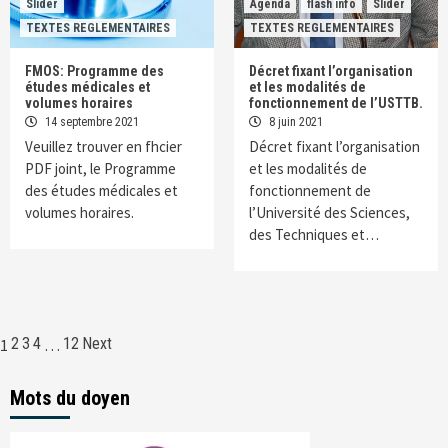
Slider
Agenda
flash info
Slider
TEXTES REGLEMENTAIRES
TEXTES REGLEMENTAIRES
FMOS: Programme des
Décret fixant l’organisation
études médicales et
et les modalités de
volumes horaires
fonctionnement de l’USTTB.
14 septembre 2021
8 juin 2021
Veuillez trouver en fhcier
Décret fixant l’organisation
PDF joint, le Programme
et les modalités de
des études médicales et
fonctionnement de
volumes horaires.
l’Université des Sciences,
des Techniques et…
Navigation
2
3
4
12
Next
1
…
des
Mots du doyen
articles