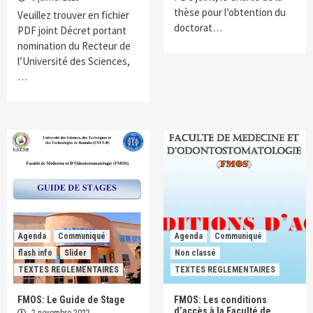
thèse pour l’obtention du
Veuillez trouver en fichier
doctorat…
PDF joint Décret portant
nomination du Recteur de
l’Université des Sciences,
…
Agenda
Communiqué
Agenda
Communiqué
flash info
Slider
Non classé
TEXTES REGLEMENTAIRES
TEXTES REGLEMENTAIRES
FMOS: Le Guide de Stage
FMOS: Les conditions
d’accès à la Faculté de
2 novembre 2022