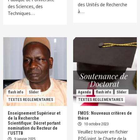
des Unités de Recherche
des Sciences, des
à…
Techniques…
flash info
Slider
Agenda
flash info
Slider
TEXTES REGLEMENTAIRES
TEXTES REGLEMENTAIRES
Enseignement Supérieur et
FMOS: Nouveaux critères de
de la Recherche
thèse
Scientifique: Décret portant
10 octobre 2023
nomination du Recteur de
Veuillez trouver en fichier
l’USTTB
PDG joint, le Charte de la
9 janvier 2025