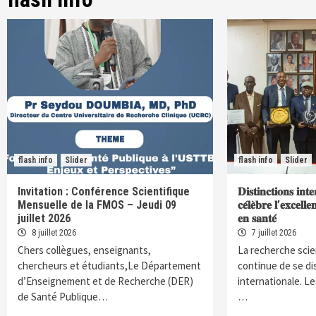
flash info
Slider
flash info
Slider
Invitation : Conférence Scientifique
𝐃𝐢𝐬𝐭𝐢𝐧𝐜𝐭𝐢𝐨𝐧𝐬 𝐢𝐧𝐭
Mensuelle de la FMOS – Jeudi 09
𝐜𝐞́𝐥𝐞̀𝐛𝐫𝐞 𝐥’𝐞𝐱𝐜𝐞𝐥𝐥
juillet 2026
𝐞𝐧 𝐬𝐚𝐧𝐭𝐞́
8 juillet 2026
7 juillet 2026
Chers collègues, enseignants,
La recherche scie
chercheurs et étudiants,Le Département
continue de se di
d’Enseignement et de Recherche (DER)
internationale. L
de Santé Publique…
…