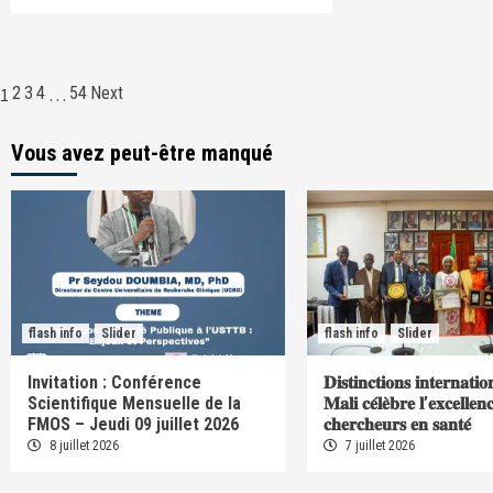
Navigation
2
3
4
54
Next
1
…
des
Vous avez peut-être manqué
articles
flash info
Slider
flash info
Slider
Invitation : Conférence
𝐃𝐢𝐬𝐭𝐢𝐧𝐜𝐭𝐢𝐨𝐧𝐬 𝐢𝐧𝐭𝐞𝐫𝐧𝐚𝐭𝐢𝐨
Scientifique Mensuelle de la
𝐌𝐚𝐥𝐢 𝐜𝐞́𝐥𝐞̀𝐛𝐫𝐞 𝐥’𝐞𝐱𝐜𝐞𝐥𝐥𝐞𝐧
FMOS – Jeudi 09 juillet 2026
𝐜𝐡𝐞𝐫𝐜𝐡𝐞𝐮𝐫𝐬 𝐞𝐧 𝐬𝐚𝐧𝐭𝐞́
8 juillet 2026
7 juillet 2026