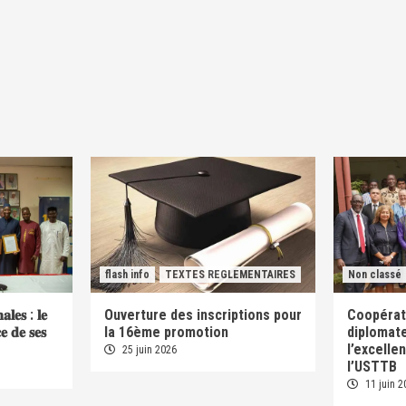
flash info
TEXTES REGLEMENTAIRES
Non classé
𝐚𝐥𝐞𝐬 : 𝐥𝐞
Ouverture des inscriptions pour
Coopérati
𝐜𝐞 𝐝𝐞 𝐬𝐞𝐬
la 16ème promotion
diplomate
l’excelle
25 juin 2026
l’USTTB
11 juin 2