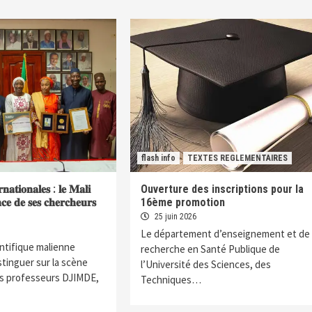
flash info
TEXTES REGLEMENTAIRES
𝐫𝐧𝐚𝐭𝐢𝐨𝐧𝐚𝐥𝐞𝐬 : 𝐥𝐞 𝐌𝐚𝐥𝐢
Ouverture des inscriptions pour la
𝐞𝐧𝐜𝐞 𝐝𝐞 𝐬𝐞𝐬 𝐜𝐡𝐞𝐫𝐜𝐡𝐞𝐮𝐫𝐬
16ème promotion
25 juin 2026
Le département d’enseignement et de
ntifique malienne
recherche en Santé Publique de
stinguer sur la scène
l’Université des Sciences, des
es professeurs DJIMDE,
Techniques…