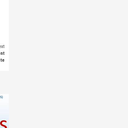
ext
ent
ite