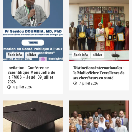
flash info
Slider
flash info
Slider
Invitation : Conférence
𝐃𝐢𝐬𝐭𝐢𝐧𝐜𝐭𝐢𝐨𝐧𝐬 𝐢𝐧𝐭𝐞𝐫𝐧𝐚𝐭𝐢𝐨𝐧𝐚𝐥𝐞𝐬 :
Scientifique Mensuelle de
𝐥𝐞 𝐌𝐚𝐥𝐢 𝐜𝐞́𝐥𝐞̀𝐛𝐫𝐞 𝐥’𝐞𝐱𝐜𝐞𝐥𝐥𝐞𝐧𝐜𝐞 𝐝𝐞
la FMOS – Jeudi 09 juillet
𝐬𝐞𝐬 𝐜𝐡𝐞𝐫𝐜𝐡𝐞𝐮𝐫𝐬 𝐞𝐧 𝐬𝐚𝐧𝐭𝐞́
2026
7 juillet 2026
8 juillet 2026