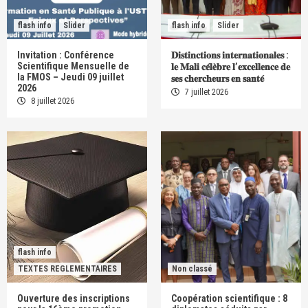
flash info
Slider
flash info
Slider
Invitation : Conférence
𝐃𝐢𝐬𝐭𝐢𝐧𝐜𝐭𝐢𝐨𝐧𝐬 𝐢𝐧𝐭𝐞𝐫𝐧𝐚𝐭𝐢𝐨𝐧𝐚𝐥𝐞𝐬 :
Scientifique Mensuelle de
𝐥𝐞 𝐌𝐚𝐥𝐢 𝐜𝐞́𝐥𝐞̀𝐛𝐫𝐞 𝐥’𝐞𝐱𝐜𝐞𝐥𝐥𝐞𝐧𝐜𝐞 𝐝𝐞
la FMOS – Jeudi 09 juillet
𝐬𝐞𝐬 𝐜𝐡𝐞𝐫𝐜𝐡𝐞𝐮𝐫𝐬 𝐞𝐧 𝐬𝐚𝐧𝐭𝐞́
2026
7 juillet 2026
8 juillet 2026
flash info
TEXTES REGLEMENTAIRES
Non classé
Ouverture des inscriptions
Coopération scientifique : 8