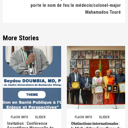
porte le nom de feu le médecin/colonel-major
Mahamadou Touré
More Stories
FLASH INFO
SLIDER
FLASH INFO
SLIDER
Invitation : Conférence
𝐃𝐢𝐬𝐭𝐢𝐧𝐜𝐭𝐢𝐨𝐧𝐬 𝐢𝐧𝐭𝐞𝐫𝐧𝐚𝐭𝐢𝐨𝐧𝐚𝐥𝐞𝐬 :