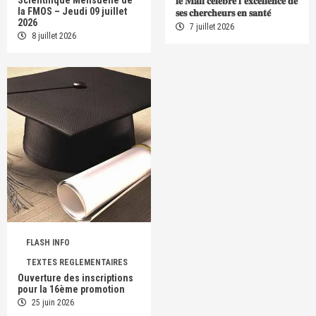
Scientifique Mensuelle de
𝐥𝐞 𝐌𝐚𝐥𝐢 𝐜𝐞́𝐥𝐞̀𝐛𝐫𝐞 𝐥’𝐞𝐱𝐜𝐞𝐥𝐥𝐞𝐧𝐜𝐞 𝐝𝐞
la FMOS – Jeudi 09 juillet
𝐬𝐞𝐬 𝐜𝐡𝐞𝐫𝐜𝐡𝐞𝐮𝐫𝐬 𝐞𝐧 𝐬𝐚𝐧𝐭𝐞́
2026
7 juillet 2026
8 juillet 2026
FLASH INFO
TEXTES REGLEMENTAIRES
Ouverture des inscriptions
pour la 16ème promotion
25 juin 2026