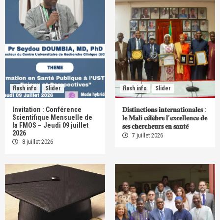
flash info
Slider
flash info
Slider
Invitation : Conférence
𝐃𝐢𝐬𝐭𝐢𝐧𝐜𝐭𝐢𝐨𝐧𝐬 𝐢𝐧𝐭𝐞𝐫𝐧𝐚𝐭𝐢𝐨𝐧𝐚𝐥𝐞𝐬 :
Scientifique Mensuelle de
𝐥𝐞 𝐌𝐚𝐥𝐢 𝐜𝐞́𝐥𝐞̀𝐛𝐫𝐞 𝐥’𝐞𝐱𝐜𝐞𝐥𝐥𝐞𝐧𝐜𝐞 𝐝𝐞
la FMOS – Jeudi 09 juillet
𝐬𝐞𝐬 𝐜𝐡𝐞𝐫𝐜𝐡𝐞𝐮𝐫𝐬 𝐞𝐧 𝐬𝐚𝐧𝐭𝐞́
2026
7 juillet 2026
8 juillet 2026