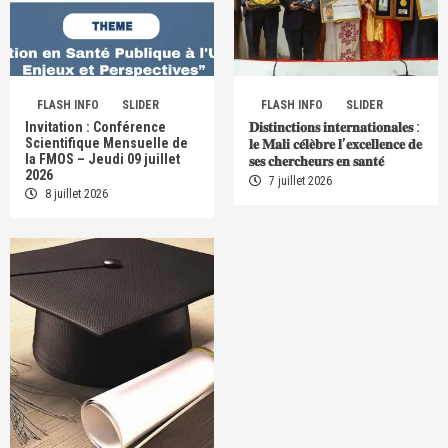
FLASH INFO
SLIDER
FLASH INFO
SLIDER
Invitation : Conférence
𝐃𝐢𝐬𝐭𝐢𝐧𝐜𝐭𝐢𝐨𝐧𝐬 𝐢𝐧𝐭𝐞𝐫𝐧𝐚𝐭𝐢𝐨𝐧𝐚𝐥𝐞𝐬 :
Scientifique Mensuelle de
𝐥𝐞 𝐌𝐚𝐥𝐢 𝐜𝐞́𝐥𝐞̀𝐛𝐫𝐞 𝐥’𝐞𝐱𝐜𝐞𝐥𝐥𝐞𝐧𝐜𝐞 𝐝𝐞
la FMOS – Jeudi 09 juillet
𝐬𝐞𝐬 𝐜𝐡𝐞𝐫𝐜𝐡𝐞𝐮𝐫𝐬 𝐞𝐧 𝐬𝐚𝐧𝐭𝐞́
2026
7 juillet 2026
8 juillet 2026