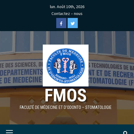
Skip
lun. Août 10th, 2026
to
Contactez – nous
content
Facebook
Twitter
FMOS
FACULTÉ DE MÉDECINE ET D'ODONTO – STOMATOLOGIE
Primary