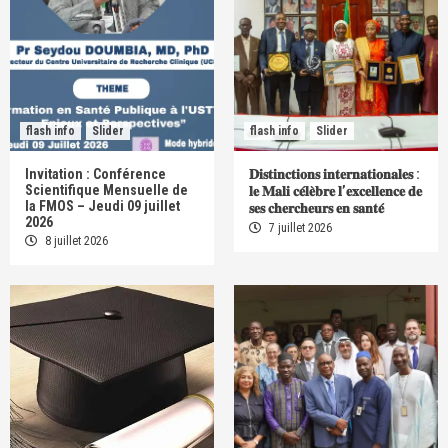
flash info
Slider
flash info
Slider
Invitation : Conférence
𝐃𝐢𝐬𝐭𝐢𝐧𝐜𝐭𝐢𝐨𝐧𝐬 𝐢𝐧𝐭𝐞𝐫𝐧𝐚𝐭𝐢𝐨𝐧𝐚𝐥𝐞𝐬 :
Scientifique Mensuelle de
𝐥𝐞 𝐌𝐚𝐥𝐢 𝐜𝐞́𝐥𝐞̀𝐛𝐫𝐞 𝐥’𝐞𝐱𝐜𝐞𝐥𝐥𝐞𝐧𝐜𝐞 𝐝𝐞
la FMOS – Jeudi 09 juillet
𝐬𝐞𝐬 𝐜𝐡𝐞𝐫𝐜𝐡𝐞𝐮𝐫𝐬 𝐞𝐧 𝐬𝐚𝐧𝐭𝐞́
2026
7 juillet 2026
8 juillet 2026