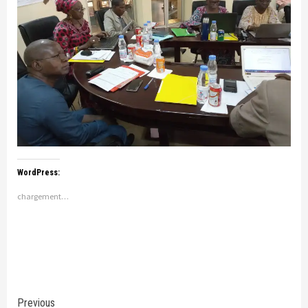
WordPress:
chargement…
Continue
Previous