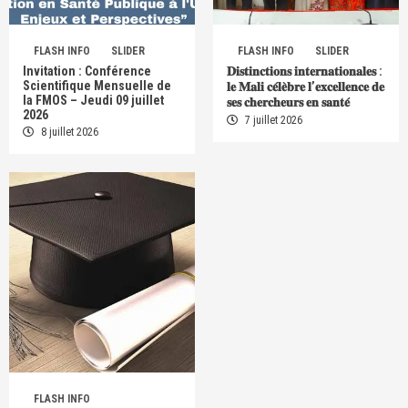
FLASH INFO
SLIDER
FLASH INFO
SLIDER
Invitation : Conférence
𝐃𝐢𝐬𝐭𝐢𝐧𝐜𝐭𝐢𝐨𝐧𝐬 𝐢𝐧𝐭𝐞𝐫𝐧𝐚𝐭𝐢𝐨𝐧𝐚𝐥𝐞𝐬 :
Scientifique Mensuelle de
𝐥𝐞 𝐌𝐚𝐥𝐢 𝐜𝐞́𝐥𝐞̀𝐛𝐫𝐞 𝐥’𝐞𝐱𝐜𝐞𝐥𝐥𝐞𝐧𝐜𝐞 𝐝𝐞
la FMOS – Jeudi 09 juillet
𝐬𝐞𝐬 𝐜𝐡𝐞𝐫𝐜𝐡𝐞𝐮𝐫𝐬 𝐞𝐧 𝐬𝐚𝐧𝐭𝐞́
2026
7 juillet 2026
8 juillet 2026
FLASH INFO