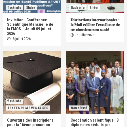
flash info
Slider
flash info
Slider
Invitation : Conférence
𝐃𝐢𝐬𝐭𝐢𝐧𝐜𝐭𝐢𝐨𝐧𝐬 𝐢𝐧𝐭𝐞𝐫𝐧𝐚𝐭𝐢𝐨𝐧𝐚𝐥𝐞𝐬 :
Scientifique Mensuelle de
𝐥𝐞 𝐌𝐚𝐥𝐢 𝐜𝐞́𝐥𝐞̀𝐛𝐫𝐞 𝐥’𝐞𝐱𝐜𝐞𝐥𝐥𝐞𝐧𝐜𝐞 𝐝𝐞
la FMOS – Jeudi 09 juillet
𝐬𝐞𝐬 𝐜𝐡𝐞𝐫𝐜𝐡𝐞𝐮𝐫𝐬 𝐞𝐧 𝐬𝐚𝐧𝐭𝐞́
2026
7 juillet 2026
8 juillet 2026
flash info
TEXTES REGLEMENTAIRES
Non classé
Ouverture des inscriptions
Coopération scientifique : 8
pour la 16ème promotion
diplomates séduits par