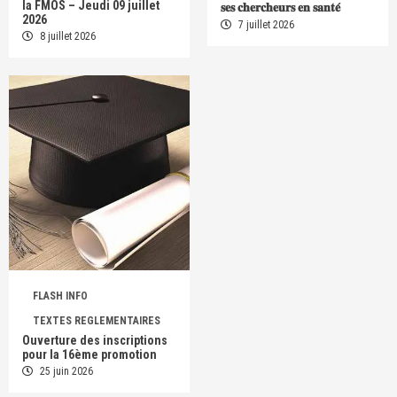
la FMOS – Jeudi 09 juillet
𝐬𝐞𝐬 𝐜𝐡𝐞𝐫𝐜𝐡𝐞𝐮𝐫𝐬 𝐞𝐧 𝐬𝐚𝐧𝐭𝐞́
2026
7 juillet 2026
8 juillet 2026
FLASH INFO
TEXTES REGLEMENTAIRES
Ouverture des inscriptions
pour la 16ème promotion
25 juin 2026