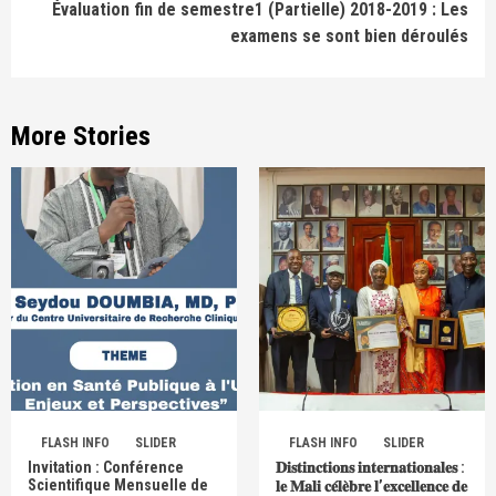
Évaluation fin de semestre1 (Partielle) 2018-2019 : Les
examens se sont bien déroulés
More Stories
FLASH INFO
SLIDER
FLASH INFO
SLIDER
Invitation : Conférence
𝐃𝐢𝐬𝐭𝐢𝐧𝐜𝐭𝐢𝐨𝐧𝐬 𝐢𝐧𝐭𝐞𝐫𝐧𝐚𝐭𝐢𝐨𝐧𝐚𝐥𝐞𝐬 :
Scientifique Mensuelle de
𝐥𝐞 𝐌𝐚𝐥𝐢 𝐜𝐞́𝐥𝐞̀𝐛𝐫𝐞 𝐥’𝐞𝐱𝐜𝐞𝐥𝐥𝐞𝐧𝐜𝐞 𝐝𝐞