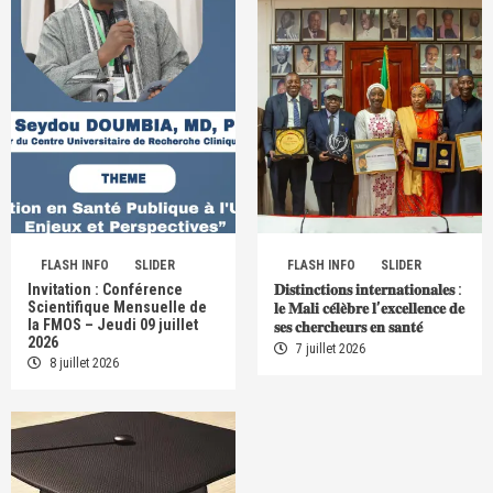
FLASH INFO
SLIDER
FLASH INFO
SLIDER
Invitation : Conférence
𝐃𝐢𝐬𝐭𝐢𝐧𝐜𝐭𝐢𝐨𝐧𝐬 𝐢𝐧𝐭𝐞𝐫𝐧𝐚𝐭𝐢𝐨𝐧𝐚𝐥𝐞𝐬 :
Scientifique Mensuelle de
𝐥𝐞 𝐌𝐚𝐥𝐢 𝐜𝐞́𝐥𝐞̀𝐛𝐫𝐞 𝐥’𝐞𝐱𝐜𝐞𝐥𝐥𝐞𝐧𝐜𝐞 𝐝𝐞
la FMOS – Jeudi 09 juillet
𝐬𝐞𝐬 𝐜𝐡𝐞𝐫𝐜𝐡𝐞𝐮𝐫𝐬 𝐞𝐧 𝐬𝐚𝐧𝐭𝐞́
2026
7 juillet 2026
8 juillet 2026