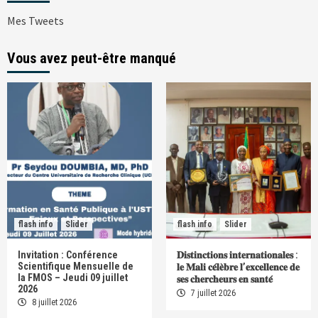
Mes Tweets
Vous avez peut-être manqué
flash info
Slider
flash info
Slider
Invitation : Conférence
𝐃𝐢𝐬𝐭𝐢𝐧𝐜𝐭𝐢𝐨𝐧𝐬 𝐢𝐧𝐭𝐞𝐫𝐧𝐚𝐭𝐢𝐨𝐧𝐚𝐥𝐞𝐬 :
Scientifique Mensuelle de
𝐥𝐞 𝐌𝐚𝐥𝐢 𝐜𝐞́𝐥𝐞̀𝐛𝐫𝐞 𝐥’𝐞𝐱𝐜𝐞𝐥𝐥𝐞𝐧𝐜𝐞 𝐝𝐞
la FMOS – Jeudi 09 juillet
𝐬𝐞𝐬 𝐜𝐡𝐞𝐫𝐜𝐡𝐞𝐮𝐫𝐬 𝐞𝐧 𝐬𝐚𝐧𝐭𝐞́
2026
7 juillet 2026
8 juillet 2026