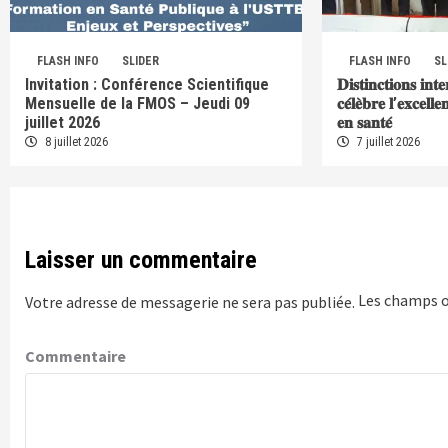
FLASH INFO
SLIDER
FLASH INFO
SL
Invitation : Conférence Scientifique
𝐃𝐢𝐬𝐭𝐢𝐧𝐜𝐭𝐢𝐨𝐧𝐬 𝐢𝐧𝐭
Mensuelle de la FMOS – Jeudi 09
𝐜𝐞́𝐥𝐞̀𝐛𝐫𝐞 𝐥’𝐞𝐱𝐜𝐞𝐥𝐥
juillet 2026
𝐞𝐧 𝐬𝐚𝐧𝐭𝐞́
8 juillet 2026
7 juillet 2026
Laisser un commentaire
Les champs o
Votre adresse de messagerie ne sera pas publiée.
Commentaire