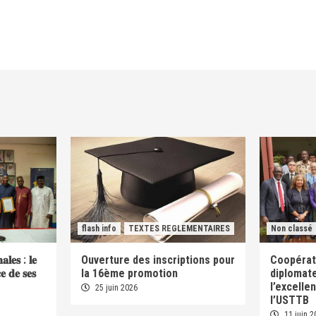
flash info
TEXTES REGLEMENTAIRES
Non classé
𝐚𝐥𝐞𝐬 : 𝐥𝐞
Ouverture des inscriptions pour
Coopérati
𝐜𝐞 𝐝𝐞 𝐬𝐞𝐬
la 16ème promotion
diplomate
l’excelle
25 juin 2026
l’USTTB
11 juin 2