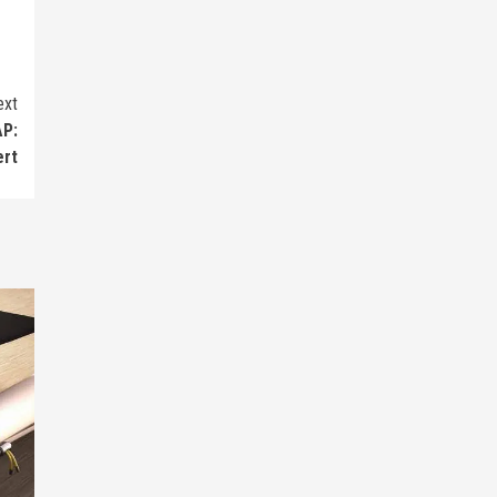
ext
AP:
ert