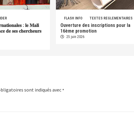
IDER
FLASH INFO
TEXTES REGLEMENTAIRES
𝐫𝐧𝐚𝐭𝐢𝐨𝐧𝐚𝐥𝐞𝐬 : 𝐥𝐞 𝐌𝐚𝐥𝐢
Ouverture des inscriptions pour la
𝐞𝐧𝐜𝐞 𝐝𝐞 𝐬𝐞𝐬 𝐜𝐡𝐞𝐫𝐜𝐡𝐞𝐮𝐫𝐬
16ème promotion
25 juin 2026
bligatoires sont indiqués avec
*