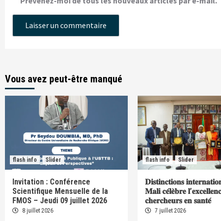
Prévenez-moi de tous les nouveaux articles par e-mail.
Vous avez peut-être manqué
flash info
Slider
flash info
Slider
Invitation : Conférence
𝐃𝐢𝐬𝐭𝐢𝐧𝐜𝐭𝐢𝐨𝐧𝐬 𝐢𝐧𝐭𝐞𝐫𝐧𝐚𝐭𝐢𝐨
Scientifique Mensuelle de la
𝐌𝐚𝐥𝐢 𝐜𝐞́𝐥𝐞̀𝐛𝐫𝐞 𝐥’𝐞𝐱𝐜𝐞𝐥𝐥𝐞𝐧
FMOS – Jeudi 09 juillet 2026
𝐜𝐡𝐞𝐫𝐜𝐡𝐞𝐮𝐫𝐬 𝐞𝐧 𝐬𝐚𝐧𝐭𝐞́
8 juillet 2026
7 juillet 2026