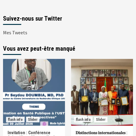
Suivez-nous sur Twitter
Mes Tweets
Vous avez peut-être manqué
flash info
Slider
flash info
Slider
Invitation : Conférence
𝐃𝐢𝐬𝐭𝐢𝐧𝐜𝐭𝐢𝐨𝐧𝐬 𝐢𝐧𝐭𝐞𝐫𝐧𝐚𝐭𝐢𝐨𝐧𝐚𝐥𝐞𝐬 :