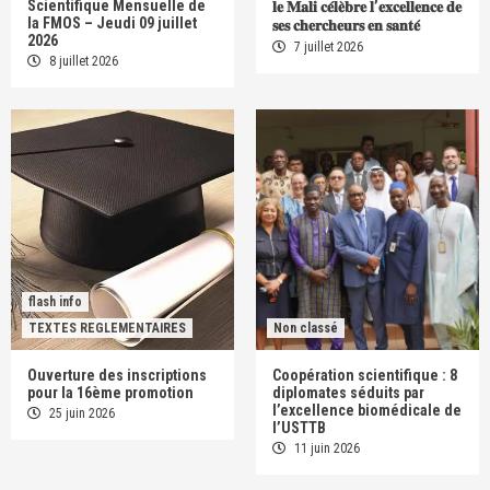
Scientifique Mensuelle de
𝐥𝐞 𝐌𝐚𝐥𝐢 𝐜𝐞́𝐥𝐞̀𝐛𝐫𝐞 𝐥’𝐞𝐱𝐜𝐞𝐥𝐥𝐞𝐧𝐜𝐞 𝐝𝐞
la FMOS – Jeudi 09 juillet
𝐬𝐞𝐬 𝐜𝐡𝐞𝐫𝐜𝐡𝐞𝐮𝐫𝐬 𝐞𝐧 𝐬𝐚𝐧𝐭𝐞́
2026
7 juillet 2026
8 juillet 2026
flash info
TEXTES REGLEMENTAIRES
Non classé
Ouverture des inscriptions
Coopération scientifique : 8
pour la 16ème promotion
diplomates séduits par
l’excellence biomédicale de
25 juin 2026
l’USTTB
11 juin 2026