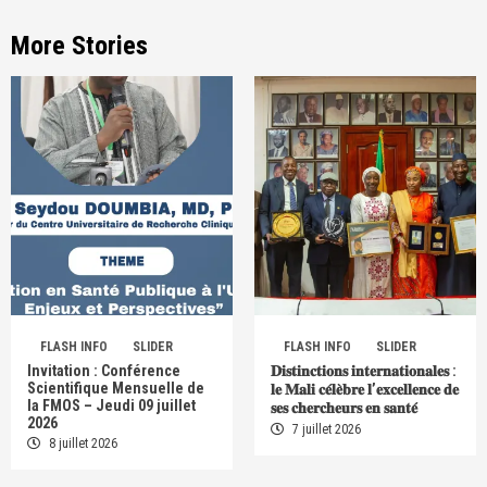
More Stories
FLASH INFO
SLIDER
FLASH INFO
SLIDER
Invitation : Conférence
𝐃𝐢𝐬𝐭𝐢𝐧𝐜𝐭𝐢𝐨𝐧𝐬 𝐢𝐧𝐭𝐞𝐫𝐧𝐚𝐭𝐢𝐨𝐧𝐚𝐥𝐞𝐬 :
Scientifique Mensuelle de
𝐥𝐞 𝐌𝐚𝐥𝐢 𝐜𝐞́𝐥𝐞̀𝐛𝐫𝐞 𝐥’𝐞𝐱𝐜𝐞𝐥𝐥𝐞𝐧𝐜𝐞 𝐝𝐞
la FMOS – Jeudi 09 juillet
𝐬𝐞𝐬 𝐜𝐡𝐞𝐫𝐜𝐡𝐞𝐮𝐫𝐬 𝐞𝐧 𝐬𝐚𝐧𝐭𝐞́
2026
7 juillet 2026
8 juillet 2026