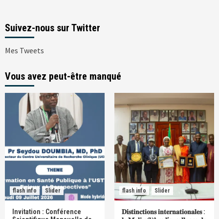
Suivez-nous sur Twitter
Mes Tweets
Vous avez peut-être manqué
flash info
Slider
flash info
Slider
Invitation : Conférence
𝐃𝐢𝐬𝐭𝐢𝐧𝐜𝐭𝐢𝐨𝐧𝐬 𝐢𝐧𝐭𝐞𝐫𝐧𝐚𝐭𝐢𝐨𝐧𝐚𝐥𝐞𝐬 :