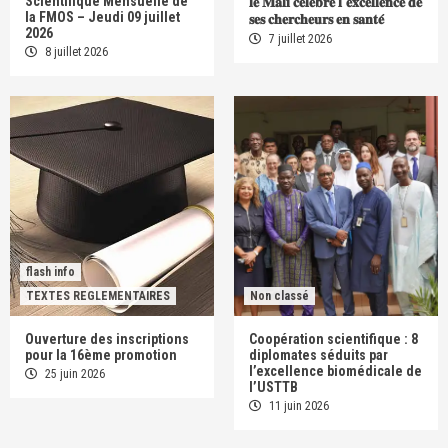
Scientifique Mensuelle de
𝐥𝐞 𝐌𝐚𝐥𝐢 𝐜𝐞́𝐥𝐞̀𝐛𝐫𝐞 𝐥’𝐞𝐱𝐜𝐞𝐥𝐥𝐞𝐧𝐜𝐞 𝐝𝐞
la FMOS – Jeudi 09 juillet
𝐬𝐞𝐬 𝐜𝐡𝐞𝐫𝐜𝐡𝐞𝐮𝐫𝐬 𝐞𝐧 𝐬𝐚𝐧𝐭𝐞́
2026
7 juillet 2026
8 juillet 2026
flash info
TEXTES REGLEMENTAIRES
Non classé
Ouverture des inscriptions
Coopération scientifique : 8
pour la 16ème promotion
diplomates séduits par
l’excellence biomédicale de
25 juin 2026
l’USTTB
11 juin 2026