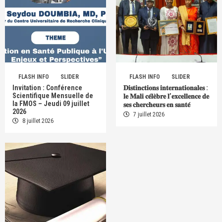
FLASH INFO
SLIDER
FLASH INFO
SLIDER
Invitation : Conférence
𝐃𝐢𝐬𝐭𝐢𝐧𝐜𝐭𝐢𝐨𝐧𝐬 𝐢𝐧𝐭𝐞𝐫𝐧𝐚𝐭𝐢𝐨𝐧𝐚𝐥𝐞𝐬 :
Scientifique Mensuelle de
𝐥𝐞 𝐌𝐚𝐥𝐢 𝐜𝐞́𝐥𝐞̀𝐛𝐫𝐞 𝐥’𝐞𝐱𝐜𝐞𝐥𝐥𝐞𝐧𝐜𝐞 𝐝𝐞
la FMOS – Jeudi 09 juillet
𝐬𝐞𝐬 𝐜𝐡𝐞𝐫𝐜𝐡𝐞𝐮𝐫𝐬 𝐞𝐧 𝐬𝐚𝐧𝐭𝐞́
2026
7 juillet 2026
8 juillet 2026