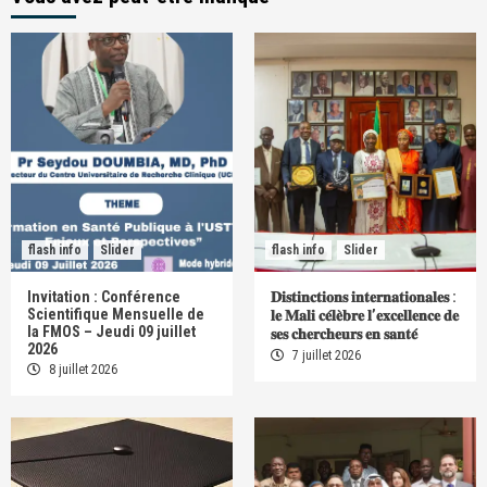
flash info
Slider
flash info
Slider
Invitation : Conférence
𝐃𝐢𝐬𝐭𝐢𝐧𝐜𝐭𝐢𝐨𝐧𝐬 𝐢𝐧𝐭𝐞𝐫𝐧𝐚𝐭𝐢𝐨𝐧𝐚𝐥𝐞𝐬 :
Scientifique Mensuelle de
𝐥𝐞 𝐌𝐚𝐥𝐢 𝐜𝐞́𝐥𝐞̀𝐛𝐫𝐞 𝐥’𝐞𝐱𝐜𝐞𝐥𝐥𝐞𝐧𝐜𝐞 𝐝𝐞
la FMOS – Jeudi 09 juillet
𝐬𝐞𝐬 𝐜𝐡𝐞𝐫𝐜𝐡𝐞𝐮𝐫𝐬 𝐞𝐧 𝐬𝐚𝐧𝐭𝐞́
2026
7 juillet 2026
8 juillet 2026