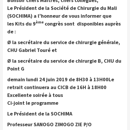
Bonsoir chers Maîtres, chers collègues,
Le Président de la Société de Chirurgie du Mali
(SOCHIMA)
a l’honneur de vous informer que
ème
l
es
Kits
du 9
congrès sont
disponibles
auprès
de :
Ø
la secrétaire du service de chirurgie générale,
CHU Gabriel Touré et
Ø
la secrétaire du service de chirurgie B, CHU du
Point G
demain lundi 24 juin 2019 de 8H30 à 13H00
Le
retrait continuera au CICB de 16H à 18H00
Excellente soirée à tous
Ci-joint le programme
Le Président de la SOCHIMA
Professeur SANOGO ZIMOGO ZIE P
/O