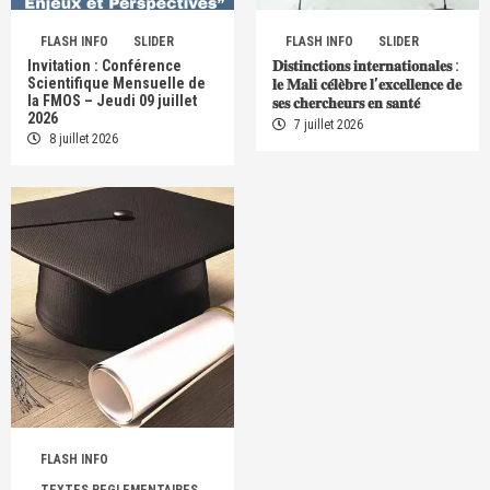
FLASH INFO
SLIDER
FLASH INFO
SLIDER
Invitation : Conférence
𝐃𝐢𝐬𝐭𝐢𝐧𝐜𝐭𝐢𝐨𝐧𝐬 𝐢𝐧𝐭𝐞𝐫𝐧𝐚𝐭𝐢𝐨𝐧𝐚𝐥𝐞𝐬 :
Scientifique Mensuelle de
𝐥𝐞 𝐌𝐚𝐥𝐢 𝐜𝐞́𝐥𝐞̀𝐛𝐫𝐞 𝐥’𝐞𝐱𝐜𝐞𝐥𝐥𝐞𝐧𝐜𝐞 𝐝𝐞
la FMOS – Jeudi 09 juillet
𝐬𝐞𝐬 𝐜𝐡𝐞𝐫𝐜𝐡𝐞𝐮𝐫𝐬 𝐞𝐧 𝐬𝐚𝐧𝐭𝐞́
2026
7 juillet 2026
8 juillet 2026
FLASH INFO