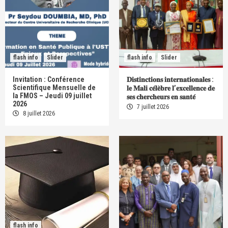
flash info
Slider
flash info
Slider
Invitation : Conférence
𝐃𝐢𝐬𝐭𝐢𝐧𝐜𝐭𝐢𝐨𝐧𝐬 𝐢𝐧𝐭𝐞𝐫𝐧𝐚𝐭𝐢𝐨𝐧𝐚𝐥𝐞𝐬 :
Scientifique Mensuelle de
𝐥𝐞 𝐌𝐚𝐥𝐢 𝐜𝐞́𝐥𝐞̀𝐛𝐫𝐞 𝐥’𝐞𝐱𝐜𝐞𝐥𝐥𝐞𝐧𝐜𝐞 𝐝𝐞
la FMOS – Jeudi 09 juillet
𝐬𝐞𝐬 𝐜𝐡𝐞𝐫𝐜𝐡𝐞𝐮𝐫𝐬 𝐞𝐧 𝐬𝐚𝐧𝐭𝐞́
2026
7 juillet 2026
8 juillet 2026
flash info