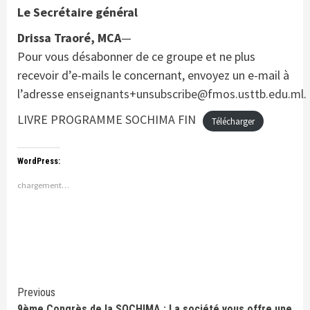
Le Secrétaire général
Drissa Traoré, MCA
—
Pour vous désabonner de ce groupe et ne plus
recevoir d’e-mails le concernant, envoyez un e-mail à
l’adresse
enseignants+unsubscribe@fmos.usttb.edu.ml
.
LIVRE PROGRAMME SOCHIMA FIN
Télécharger
WordPress:
chargement…
Continue
Previous
9ème Congrès de la SOCHIMA : La société vous offre une