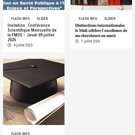
FLASH INFO
SLIDER
FLASH INFO
SLIDER
Invitation : Conférence
𝐃𝐢𝐬𝐭𝐢𝐧𝐜𝐭𝐢𝐨𝐧𝐬 𝐢𝐧𝐭𝐞𝐫𝐧𝐚𝐭𝐢𝐨𝐧𝐚𝐥𝐞𝐬 :
Scientifique Mensuelle de
𝐥𝐞 𝐌𝐚𝐥𝐢 𝐜𝐞́𝐥𝐞̀𝐛𝐫𝐞 𝐥’𝐞𝐱𝐜𝐞𝐥𝐥𝐞𝐧𝐜𝐞 𝐝𝐞
la FMOS – Jeudi 09 juillet
𝐬𝐞𝐬 𝐜𝐡𝐞𝐫𝐜𝐡𝐞𝐮𝐫𝐬 𝐞𝐧 𝐬𝐚𝐧𝐭𝐞́
2026
7 juillet 2026
8 juillet 2026
FLASH INFO