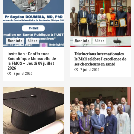
flash info
Slider
flash info
Slider
Invitation : Conférence
𝐃𝐢𝐬𝐭𝐢𝐧𝐜𝐭𝐢𝐨𝐧𝐬 𝐢𝐧𝐭𝐞𝐫𝐧𝐚𝐭𝐢𝐨𝐧𝐚𝐥𝐞𝐬 :
Scientifique Mensuelle de
𝐥𝐞 𝐌𝐚𝐥𝐢 𝐜𝐞́𝐥𝐞̀𝐛𝐫𝐞 𝐥’𝐞𝐱𝐜𝐞𝐥𝐥𝐞𝐧𝐜𝐞 𝐝𝐞
la FMOS – Jeudi 09 juillet
𝐬𝐞𝐬 𝐜𝐡𝐞𝐫𝐜𝐡𝐞𝐮𝐫𝐬 𝐞𝐧 𝐬𝐚𝐧𝐭𝐞́
2026
7 juillet 2026
8 juillet 2026