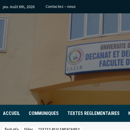
Skip
Contactez – nous
jeu. Août 6th, 2026
to
content
ACCUEIL
COMMUNIQUES
TEXTES REGLEMENTAIRES
flash info
Slider
TEXTES REGLEMENTAIRES