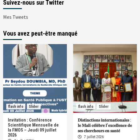
Suivez-nous sur Twitter
Mes Tweets
Vous avez peut-être manqué
flash info
Slider
flash info
Slider
Invitation : Conférence
𝐃𝐢𝐬𝐭𝐢𝐧𝐜𝐭𝐢𝐨𝐧𝐬 𝐢𝐧𝐭𝐞𝐫𝐧𝐚𝐭𝐢𝐨𝐧𝐚𝐥𝐞𝐬 :
Scientifique Mensuelle de
𝐥𝐞 𝐌𝐚𝐥𝐢 𝐜𝐞́𝐥𝐞̀𝐛𝐫𝐞 𝐥’𝐞𝐱𝐜𝐞𝐥𝐥𝐞𝐧𝐜𝐞 𝐝𝐞
la FMOS – Jeudi 09 juillet
𝐬𝐞𝐬 𝐜𝐡𝐞𝐫𝐜𝐡𝐞𝐮𝐫𝐬 𝐞𝐧 𝐬𝐚𝐧𝐭𝐞́
2026
7 juillet 2026