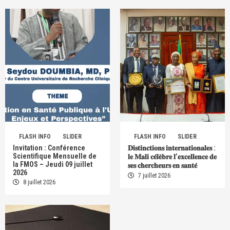
FLASH INFO
SLIDER
FLASH INFO
SLIDER
Invitation : Conférence
𝐃𝐢𝐬𝐭𝐢𝐧𝐜𝐭𝐢𝐨𝐧𝐬 𝐢𝐧𝐭𝐞𝐫𝐧𝐚𝐭𝐢𝐨𝐧𝐚𝐥𝐞𝐬 :
Scientifique Mensuelle de
𝐥𝐞 𝐌𝐚𝐥𝐢 𝐜𝐞́𝐥𝐞̀𝐛𝐫𝐞 𝐥’𝐞𝐱𝐜𝐞𝐥𝐥𝐞𝐧𝐜𝐞 𝐝𝐞
la FMOS – Jeudi 09 juillet
𝐬𝐞𝐬 𝐜𝐡𝐞𝐫𝐜𝐡𝐞𝐮𝐫𝐬 𝐞𝐧 𝐬𝐚𝐧𝐭𝐞́
2026
7 juillet 2026
8 juillet 2026