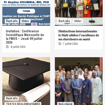
flash info
Slider
flash info
Slider
Invitation : Conférence
𝐃𝐢𝐬𝐭𝐢𝐧𝐜𝐭𝐢𝐨𝐧𝐬 𝐢𝐧𝐭𝐞𝐫𝐧𝐚𝐭𝐢𝐨𝐧𝐚𝐥𝐞𝐬 :
Scientifique Mensuelle de
𝐥𝐞 𝐌𝐚𝐥𝐢 𝐜𝐞́𝐥𝐞̀𝐛𝐫𝐞 𝐥’𝐞𝐱𝐜𝐞𝐥𝐥𝐞𝐧𝐜𝐞 𝐝𝐞
la FMOS – Jeudi 09 juillet
𝐬𝐞𝐬 𝐜𝐡𝐞𝐫𝐜𝐡𝐞𝐮𝐫𝐬 𝐞𝐧 𝐬𝐚𝐧𝐭𝐞́
2026
7 juillet 2026
8 juillet 2026
flash info
TEXTES REGLEMENTAIRES
Non classé