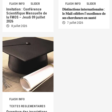
FLASH INFO
SLIDER
FLASH INFO
SLIDER
Invitation : Conférence
𝐃𝐢𝐬𝐭𝐢𝐧𝐜𝐭𝐢𝐨𝐧𝐬 𝐢𝐧𝐭𝐞𝐫𝐧𝐚𝐭𝐢𝐨𝐧𝐚𝐥𝐞𝐬 :
Scientifique Mensuelle de
𝐥𝐞 𝐌𝐚𝐥𝐢 𝐜𝐞́𝐥𝐞̀𝐛𝐫𝐞 𝐥’𝐞𝐱𝐜𝐞𝐥𝐥𝐞𝐧𝐜𝐞 𝐝𝐞
la FMOS – Jeudi 09 juillet
𝐬𝐞𝐬 𝐜𝐡𝐞𝐫𝐜𝐡𝐞𝐮𝐫𝐬 𝐞𝐧 𝐬𝐚𝐧𝐭𝐞́
2026
7 juillet 2026
8 juillet 2026
FLASH INFO
TEXTES REGLEMENTAIRES
Ouverture des inscriptions