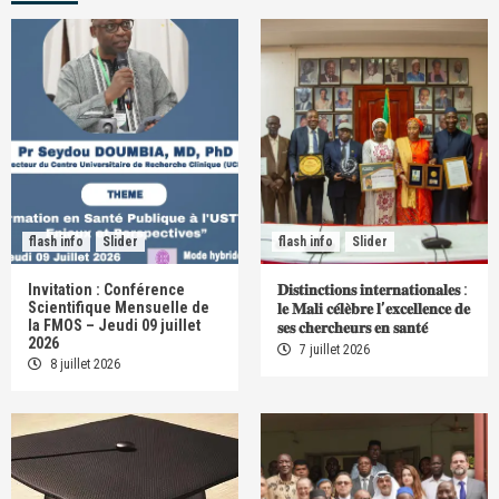
flash info
Slider
flash info
Slider
Invitation : Conférence
𝐃𝐢𝐬𝐭𝐢𝐧𝐜𝐭𝐢𝐨𝐧𝐬 𝐢𝐧𝐭𝐞𝐫𝐧𝐚𝐭𝐢𝐨𝐧𝐚𝐥𝐞𝐬 :
Scientifique Mensuelle de
𝐥𝐞 𝐌𝐚𝐥𝐢 𝐜𝐞́𝐥𝐞̀𝐛𝐫𝐞 𝐥’𝐞𝐱𝐜𝐞𝐥𝐥𝐞𝐧𝐜𝐞 𝐝𝐞
la FMOS – Jeudi 09 juillet
𝐬𝐞𝐬 𝐜𝐡𝐞𝐫𝐜𝐡𝐞𝐮𝐫𝐬 𝐞𝐧 𝐬𝐚𝐧𝐭𝐞́
2026
7 juillet 2026
8 juillet 2026