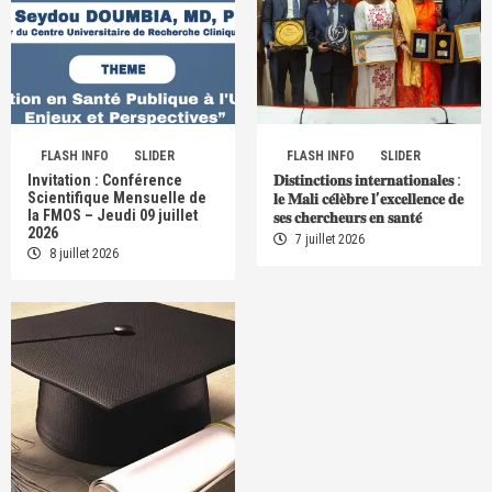
FLASH INFO
SLIDER
FLASH INFO
SLIDER
Invitation : Conférence
𝐃𝐢𝐬𝐭𝐢𝐧𝐜𝐭𝐢𝐨𝐧𝐬 𝐢𝐧𝐭𝐞𝐫𝐧𝐚𝐭𝐢𝐨𝐧𝐚𝐥𝐞𝐬 :
Scientifique Mensuelle de
𝐥𝐞 𝐌𝐚𝐥𝐢 𝐜𝐞́𝐥𝐞̀𝐛𝐫𝐞 𝐥’𝐞𝐱𝐜𝐞𝐥𝐥𝐞𝐧𝐜𝐞 𝐝𝐞
la FMOS – Jeudi 09 juillet
𝐬𝐞𝐬 𝐜𝐡𝐞𝐫𝐜𝐡𝐞𝐮𝐫𝐬 𝐞𝐧 𝐬𝐚𝐧𝐭𝐞́
2026
7 juillet 2026
8 juillet 2026