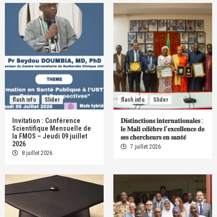
flash info
Slider
flash info
Slider
Invitation : Conférence
𝐃𝐢𝐬𝐭𝐢𝐧𝐜𝐭𝐢𝐨𝐧𝐬 𝐢𝐧𝐭𝐞𝐫𝐧𝐚𝐭𝐢𝐨𝐧𝐚𝐥𝐞𝐬 :
Scientifique Mensuelle de
𝐥𝐞 𝐌𝐚𝐥𝐢 𝐜𝐞́𝐥𝐞̀𝐛𝐫𝐞 𝐥’𝐞𝐱𝐜𝐞𝐥𝐥𝐞𝐧𝐜𝐞 𝐝𝐞
la FMOS – Jeudi 09 juillet
𝐬𝐞𝐬 𝐜𝐡𝐞𝐫𝐜𝐡𝐞𝐮𝐫𝐬 𝐞𝐧 𝐬𝐚𝐧𝐭𝐞́
2026
7 juillet 2026
8 juillet 2026