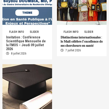
FLASH INFO
SLIDER
FLASH INFO
SLIDER
Invitation : Conférence
𝐃𝐢𝐬𝐭𝐢𝐧𝐜𝐭𝐢𝐨𝐧𝐬 𝐢𝐧𝐭𝐞𝐫𝐧𝐚𝐭𝐢𝐨𝐧𝐚𝐥𝐞𝐬 :
Scientifique Mensuelle de
𝐥𝐞 𝐌𝐚𝐥𝐢 𝐜𝐞́𝐥𝐞̀𝐛𝐫𝐞 𝐥’𝐞𝐱𝐜𝐞𝐥𝐥𝐞𝐧𝐜𝐞 𝐝𝐞
la FMOS – Jeudi 09 juillet
𝐬𝐞𝐬 𝐜𝐡𝐞𝐫𝐜𝐡𝐞𝐮𝐫𝐬 𝐞𝐧 𝐬𝐚𝐧𝐭𝐞́
2026
7 juillet 2026
8 juillet 2026