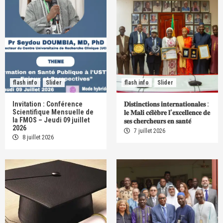
flash info
Slider
flash info
Slider
Invitation : Conférence
𝐃𝐢𝐬𝐭𝐢𝐧𝐜𝐭𝐢𝐨𝐧𝐬 𝐢𝐧𝐭𝐞𝐫𝐧𝐚𝐭𝐢𝐨𝐧𝐚𝐥𝐞𝐬 :
Scientifique Mensuelle de
𝐥𝐞 𝐌𝐚𝐥𝐢 𝐜𝐞́𝐥𝐞̀𝐛𝐫𝐞 𝐥’𝐞𝐱𝐜𝐞𝐥𝐥𝐞𝐧𝐜𝐞 𝐝𝐞
la FMOS – Jeudi 09 juillet
𝐬𝐞𝐬 𝐜𝐡𝐞𝐫𝐜𝐡𝐞𝐮𝐫𝐬 𝐞𝐧 𝐬𝐚𝐧𝐭𝐞́
2026
7 juillet 2026
8 juillet 2026