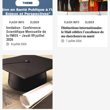
FLASH INFO
SLIDER
FLASH INFO
SLIDER
Invitation : Conférence
𝐃𝐢𝐬𝐭𝐢𝐧𝐜𝐭𝐢𝐨𝐧𝐬 𝐢𝐧𝐭𝐞𝐫𝐧𝐚𝐭𝐢𝐨𝐧𝐚𝐥𝐞𝐬 :
Scientifique Mensuelle de
𝐥𝐞 𝐌𝐚𝐥𝐢 𝐜𝐞́𝐥𝐞̀𝐛𝐫𝐞 𝐥’𝐞𝐱𝐜𝐞𝐥𝐥𝐞𝐧𝐜𝐞 𝐝𝐞
la FMOS – Jeudi 09 juillet
𝐬𝐞𝐬 𝐜𝐡𝐞𝐫𝐜𝐡𝐞𝐮𝐫𝐬 𝐞𝐧 𝐬𝐚𝐧𝐭𝐞́
2026
7 juillet 2026
8 juillet 2026