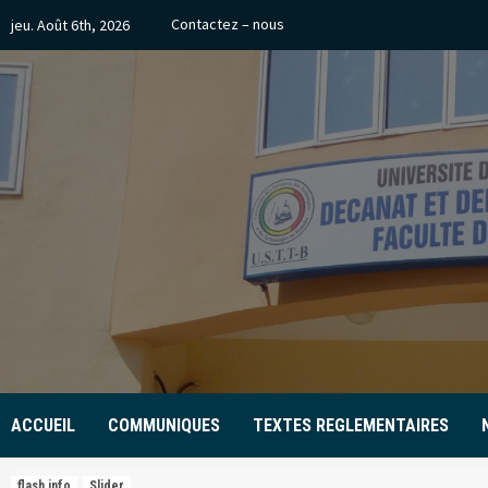
Skip
Contactez – nous
jeu. Août 6th, 2026
to
content
ACCUEIL
COMMUNIQUES
TEXTES REGLEMENTAIRES
flash info
Slider