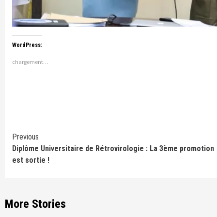
WordPress:
chargement…
Continue
Previous
‪Diplôme Universitaire de Rétrovirologie : La 3ème promotion
Reading
est sortie !
More Stories