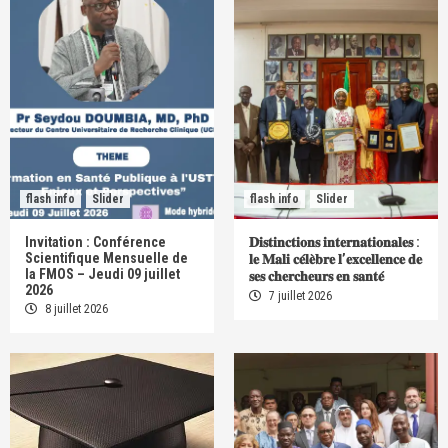
flash info
Slider
flash info
Slider
Invitation : Conférence
𝐃𝐢𝐬𝐭𝐢𝐧𝐜𝐭𝐢𝐨𝐧𝐬 𝐢𝐧𝐭𝐞𝐫𝐧𝐚𝐭𝐢𝐨𝐧𝐚𝐥𝐞𝐬 :
Scientifique Mensuelle de
𝐥𝐞 𝐌𝐚𝐥𝐢 𝐜𝐞́𝐥𝐞̀𝐛𝐫𝐞 𝐥’𝐞𝐱𝐜𝐞𝐥𝐥𝐞𝐧𝐜𝐞 𝐝𝐞
la FMOS – Jeudi 09 juillet
𝐬𝐞𝐬 𝐜𝐡𝐞𝐫𝐜𝐡𝐞𝐮𝐫𝐬 𝐞𝐧 𝐬𝐚𝐧𝐭𝐞́
2026
7 juillet 2026
8 juillet 2026