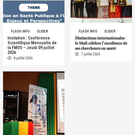
FLASH INFO
SLIDER
FLASH INFO
SLIDER
Invitation : Conférence
𝐃𝐢𝐬𝐭𝐢𝐧𝐜𝐭𝐢𝐨𝐧𝐬 𝐢𝐧𝐭𝐞𝐫𝐧𝐚𝐭𝐢𝐨𝐧𝐚𝐥𝐞𝐬 :
Scientifique Mensuelle de
𝐥𝐞 𝐌𝐚𝐥𝐢 𝐜𝐞́𝐥𝐞̀𝐛𝐫𝐞 𝐥’𝐞𝐱𝐜𝐞𝐥𝐥𝐞𝐧𝐜𝐞 𝐝𝐞
la FMOS – Jeudi 09 juillet
𝐬𝐞𝐬 𝐜𝐡𝐞𝐫𝐜𝐡𝐞𝐮𝐫𝐬 𝐞𝐧 𝐬𝐚𝐧𝐭𝐞́
2026
7 juillet 2026
8 juillet 2026