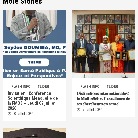
More Stories
FLASH INFO
SLIDER
FLASH INFO
SLIDER
Invitation : Conférence
𝐃𝐢𝐬𝐭𝐢𝐧𝐜𝐭𝐢𝐨𝐧𝐬 𝐢𝐧𝐭𝐞𝐫𝐧𝐚𝐭𝐢𝐨𝐧𝐚𝐥𝐞𝐬 :
Scientifique Mensuelle de
𝐥𝐞 𝐌𝐚𝐥𝐢 𝐜𝐞́𝐥𝐞̀𝐛𝐫𝐞 𝐥’𝐞𝐱𝐜𝐞𝐥𝐥𝐞𝐧𝐜𝐞 𝐝𝐞
la FMOS – Jeudi 09 juillet
𝐬𝐞𝐬 𝐜𝐡𝐞𝐫𝐜𝐡𝐞𝐮𝐫𝐬 𝐞𝐧 𝐬𝐚𝐧𝐭𝐞́
2026
7 juillet 2026
8 juillet 2026