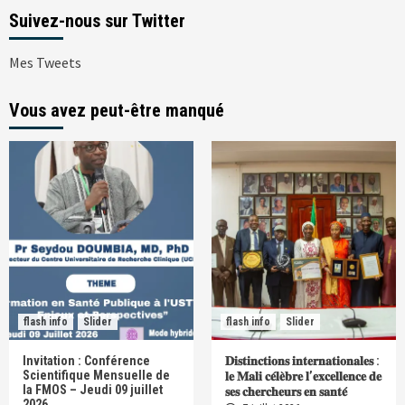
Suivez-nous sur Twitter
Mes Tweets
Vous avez peut-être manqué
flash info
Slider
flash info
Slider
Invitation : Conférence
𝐃𝐢𝐬𝐭𝐢𝐧𝐜𝐭𝐢𝐨𝐧𝐬 𝐢𝐧𝐭𝐞𝐫𝐧𝐚𝐭𝐢𝐨𝐧𝐚𝐥𝐞𝐬 :
Scientifique Mensuelle de
𝐥𝐞 𝐌𝐚𝐥𝐢 𝐜𝐞́𝐥𝐞̀𝐛𝐫𝐞 𝐥’𝐞𝐱𝐜𝐞𝐥𝐥𝐞𝐧𝐜𝐞 𝐝𝐞
la FMOS – Jeudi 09 juillet
𝐬𝐞𝐬 𝐜𝐡𝐞𝐫𝐜𝐡𝐞𝐮𝐫𝐬 𝐞𝐧 𝐬𝐚𝐧𝐭𝐞́
2026