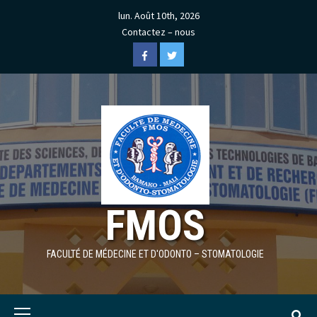
Skip
lun. Août 10th, 2026
to
Contactez – nous
content
Facebook
Twitter
FMOS
FACULTÉ DE MÉDECINE ET D'ODONTO – STOMATOLOGIE
Primary