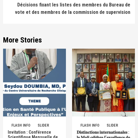
Décisions fixant les listes des membres du Bureau de
vote et des membres de la commission de supervision
More Stories
FLASH INFO
SLIDER
FLASH INFO
SLIDER
Invitation : Conférence
𝐃𝐢𝐬𝐭𝐢𝐧𝐜𝐭𝐢𝐨𝐧𝐬 𝐢𝐧𝐭𝐞𝐫𝐧𝐚𝐭𝐢𝐨𝐧𝐚𝐥𝐞𝐬 :
Scientifique Mensuelle de
𝐥𝐞 𝐌𝐚𝐥𝐢 𝐜𝐞́𝐥𝐞̀𝐛𝐫𝐞 𝐥’𝐞𝐱𝐜𝐞𝐥𝐥𝐞𝐧𝐜𝐞 𝐝𝐞