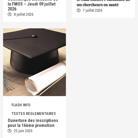
la FMOS – Jeudi 09 juillet
𝐬𝐞𝐬 𝐜𝐡𝐞𝐫𝐜𝐡𝐞𝐮𝐫𝐬 𝐞𝐧 𝐬𝐚𝐧𝐭𝐞́
2026
7 juillet 2026
8 juillet 2026
FLASH INFO
TEXTES REGLEMENTAIRES
Ouverture des inscriptions
pour la 16ème promotion
25 juin 2026