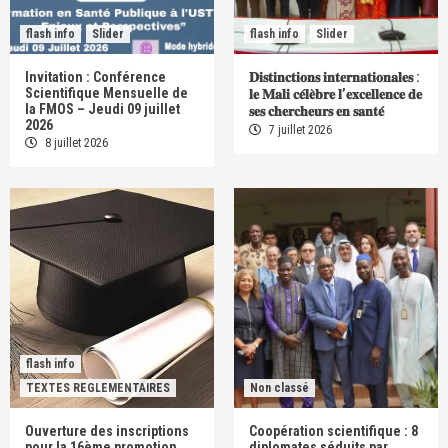
flash info
Slider
flash info
Slider
Invitation : Conférence
𝐃𝐢𝐬𝐭𝐢𝐧𝐜𝐭𝐢𝐨𝐧𝐬 𝐢𝐧𝐭𝐞𝐫𝐧𝐚𝐭𝐢𝐨𝐧𝐚𝐥𝐞𝐬 :
Scientifique Mensuelle de
𝐥𝐞 𝐌𝐚𝐥𝐢 𝐜𝐞́𝐥𝐞̀𝐛𝐫𝐞 𝐥’𝐞𝐱𝐜𝐞𝐥𝐥𝐞𝐧𝐜𝐞 𝐝𝐞
la FMOS – Jeudi 09 juillet
𝐬𝐞𝐬 𝐜𝐡𝐞𝐫𝐜𝐡𝐞𝐮𝐫𝐬 𝐞𝐧 𝐬𝐚𝐧𝐭𝐞́
2026
7 juillet 2026
8 juillet 2026
flash info
TEXTES REGLEMENTAIRES
Non classé
Ouverture des inscriptions
Coopération scientifique : 8
pour la 16ème promotion
diplomates séduits par