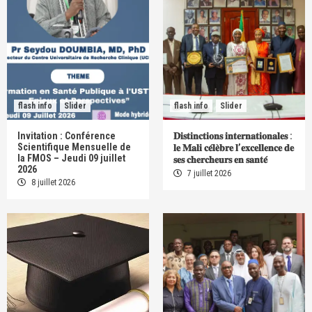
flash info
Slider
flash info
Slider
Invitation : Conférence
𝐃𝐢𝐬𝐭𝐢𝐧𝐜𝐭𝐢𝐨𝐧𝐬 𝐢𝐧𝐭𝐞𝐫𝐧𝐚𝐭𝐢𝐨𝐧𝐚𝐥𝐞𝐬 :
Scientifique Mensuelle de
𝐥𝐞 𝐌𝐚𝐥𝐢 𝐜𝐞́𝐥𝐞̀𝐛𝐫𝐞 𝐥’𝐞𝐱𝐜𝐞𝐥𝐥𝐞𝐧𝐜𝐞 𝐝𝐞
la FMOS – Jeudi 09 juillet
𝐬𝐞𝐬 𝐜𝐡𝐞𝐫𝐜𝐡𝐞𝐮𝐫𝐬 𝐞𝐧 𝐬𝐚𝐧𝐭𝐞́
2026
7 juillet 2026
8 juillet 2026