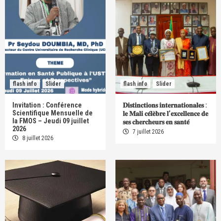
flash info
Slider
flash info
Slider
Invitation : Conférence
𝐃𝐢𝐬𝐭𝐢𝐧𝐜𝐭𝐢𝐨𝐧𝐬 𝐢𝐧𝐭𝐞𝐫𝐧𝐚𝐭𝐢𝐨𝐧𝐚𝐥𝐞𝐬 :
Scientifique Mensuelle de
𝐥𝐞 𝐌𝐚𝐥𝐢 𝐜𝐞́𝐥𝐞̀𝐛𝐫𝐞 𝐥’𝐞𝐱𝐜𝐞𝐥𝐥𝐞𝐧𝐜𝐞 𝐝𝐞
la FMOS – Jeudi 09 juillet
𝐬𝐞𝐬 𝐜𝐡𝐞𝐫𝐜𝐡𝐞𝐮𝐫𝐬 𝐞𝐧 𝐬𝐚𝐧𝐭𝐞́
2026
7 juillet 2026
8 juillet 2026