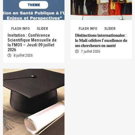
FLASH INFO
SLIDER
FLASH INFO
SLIDER
Invitation : Conférence
𝐃𝐢𝐬𝐭𝐢𝐧𝐜𝐭𝐢𝐨𝐧𝐬 𝐢𝐧𝐭𝐞𝐫𝐧𝐚𝐭𝐢𝐨𝐧𝐚𝐥𝐞𝐬 :
Scientifique Mensuelle de
𝐥𝐞 𝐌𝐚𝐥𝐢 𝐜𝐞́𝐥𝐞̀𝐛𝐫𝐞 𝐥’𝐞𝐱𝐜𝐞𝐥𝐥𝐞𝐧𝐜𝐞 𝐝𝐞
la FMOS – Jeudi 09 juillet
𝐬𝐞𝐬 𝐜𝐡𝐞𝐫𝐜𝐡𝐞𝐮𝐫𝐬 𝐞𝐧 𝐬𝐚𝐧𝐭𝐞́
2026
7 juillet 2026
8 juillet 2026