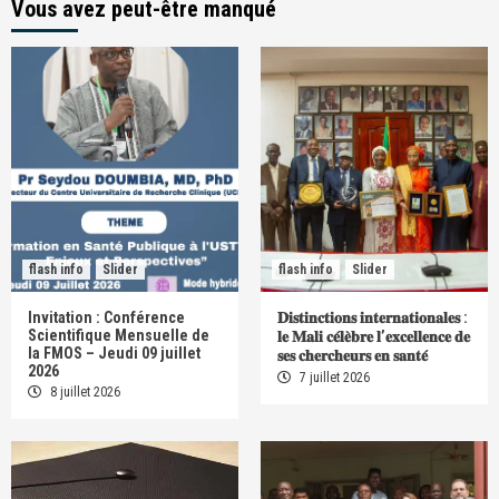
Vous avez peut-être manqué
flash info
Slider
flash info
Slider
Invitation : Conférence
𝐃𝐢𝐬𝐭𝐢𝐧𝐜𝐭𝐢𝐨𝐧𝐬 𝐢𝐧𝐭𝐞𝐫𝐧𝐚𝐭𝐢𝐨𝐧𝐚𝐥𝐞𝐬 :
Scientifique Mensuelle de
𝐥𝐞 𝐌𝐚𝐥𝐢 𝐜𝐞́𝐥𝐞̀𝐛𝐫𝐞 𝐥’𝐞𝐱𝐜𝐞𝐥𝐥𝐞𝐧𝐜𝐞 𝐝𝐞
la FMOS – Jeudi 09 juillet
𝐬𝐞𝐬 𝐜𝐡𝐞𝐫𝐜𝐡𝐞𝐮𝐫𝐬 𝐞𝐧 𝐬𝐚𝐧𝐭𝐞́
2026
7 juillet 2026
8 juillet 2026