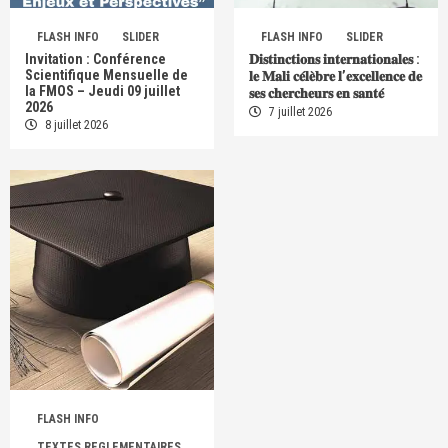
FLASH INFO
SLIDER
FLASH INFO
SLIDER
Invitation : Conférence
𝐃𝐢𝐬𝐭𝐢𝐧𝐜𝐭𝐢𝐨𝐧𝐬 𝐢𝐧𝐭𝐞𝐫𝐧𝐚𝐭𝐢𝐨𝐧𝐚𝐥𝐞𝐬 :
Scientifique Mensuelle de
𝐥𝐞 𝐌𝐚𝐥𝐢 𝐜𝐞́𝐥𝐞̀𝐛𝐫𝐞 𝐥’𝐞𝐱𝐜𝐞𝐥𝐥𝐞𝐧𝐜𝐞 𝐝𝐞
la FMOS – Jeudi 09 juillet
𝐬𝐞𝐬 𝐜𝐡𝐞𝐫𝐜𝐡𝐞𝐮𝐫𝐬 𝐞𝐧 𝐬𝐚𝐧𝐭𝐞́
2026
7 juillet 2026
8 juillet 2026
FLASH INFO
TEXTES REGLEMENTAIRES