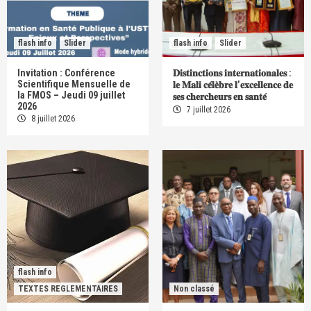
flash info
Slider
flash info
Slider
Invitation : Conférence
𝐃𝐢𝐬𝐭𝐢𝐧𝐜𝐭𝐢𝐨𝐧𝐬 𝐢𝐧𝐭𝐞𝐫𝐧𝐚𝐭𝐢𝐨𝐧𝐚𝐥𝐞𝐬 :
Scientifique Mensuelle de
𝐥𝐞 𝐌𝐚𝐥𝐢 𝐜𝐞́𝐥𝐞̀𝐛𝐫𝐞 𝐥’𝐞𝐱𝐜𝐞𝐥𝐥𝐞𝐧𝐜𝐞 𝐝𝐞
la FMOS – Jeudi 09 juillet
𝐬𝐞𝐬 𝐜𝐡𝐞𝐫𝐜𝐡𝐞𝐮𝐫𝐬 𝐞𝐧 𝐬𝐚𝐧𝐭𝐞́
2026
7 juillet 2026
8 juillet 2026
flash info
TEXTES REGLEMENTAIRES
Non classé