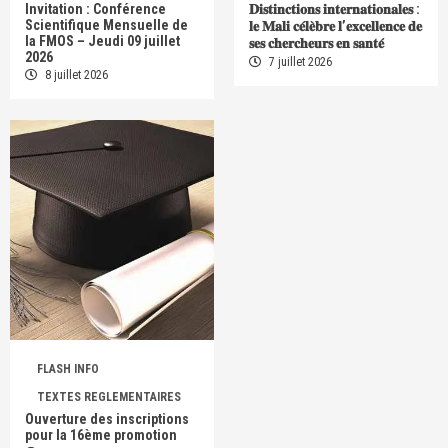
Invitation : Conférence
𝐃𝐢𝐬𝐭𝐢𝐧𝐜𝐭𝐢𝐨𝐧𝐬 𝐢𝐧𝐭𝐞𝐫𝐧𝐚𝐭𝐢𝐨𝐧𝐚𝐥𝐞𝐬 :
Scientifique Mensuelle de
𝐥𝐞 𝐌𝐚𝐥𝐢 𝐜𝐞́𝐥𝐞̀𝐛𝐫𝐞 𝐥’𝐞𝐱𝐜𝐞𝐥𝐥𝐞𝐧𝐜𝐞 𝐝𝐞
la FMOS – Jeudi 09 juillet
𝐬𝐞𝐬 𝐜𝐡𝐞𝐫𝐜𝐡𝐞𝐮𝐫𝐬 𝐞𝐧 𝐬𝐚𝐧𝐭𝐞́
2026
7 juillet 2026
8 juillet 2026
FLASH INFO
TEXTES REGLEMENTAIRES
Ouverture des inscriptions
pour la 16ème promotion