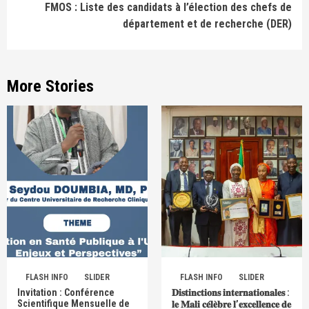
FMOS : Liste des candidats à l’élection des chefs de
département et de recherche (DER)
More Stories
FLASH INFO
SLIDER
FLASH INFO
SLIDER
Invitation : Conférence
𝐃𝐢𝐬𝐭𝐢𝐧𝐜𝐭𝐢𝐨𝐧𝐬 𝐢𝐧𝐭𝐞𝐫𝐧𝐚𝐭𝐢𝐨𝐧𝐚𝐥𝐞𝐬 :
Scientifique Mensuelle de
𝐥𝐞 𝐌𝐚𝐥𝐢 𝐜𝐞́𝐥𝐞̀𝐛𝐫𝐞 𝐥’𝐞𝐱𝐜𝐞𝐥𝐥𝐞𝐧𝐜𝐞 𝐝𝐞