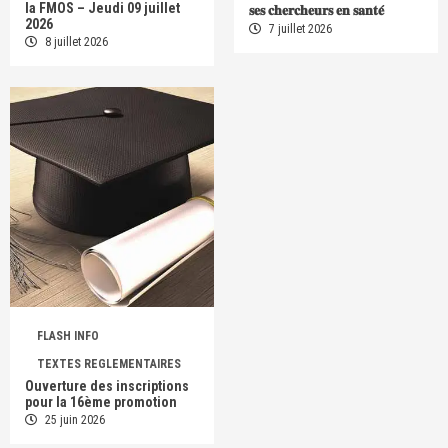
la FMOS – Jeudi 09 juillet
𝐬𝐞𝐬 𝐜𝐡𝐞𝐫𝐜𝐡𝐞𝐮𝐫𝐬 𝐞𝐧 𝐬𝐚𝐧𝐭𝐞́
2026
7 juillet 2026
8 juillet 2026
FLASH INFO
TEXTES REGLEMENTAIRES
Ouverture des inscriptions
pour la 16ème promotion
25 juin 2026