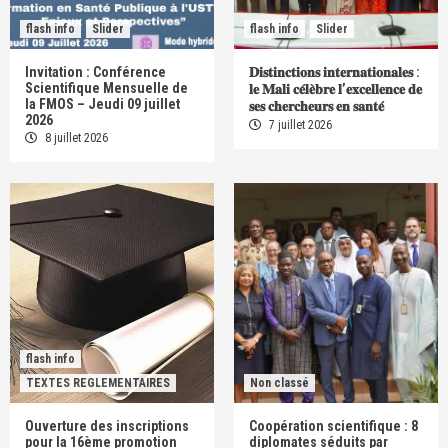
flash info
Slider
flash info
Slider
Invitation : Conférence
𝐃𝐢𝐬𝐭𝐢𝐧𝐜𝐭𝐢𝐨𝐧𝐬 𝐢𝐧𝐭𝐞𝐫𝐧𝐚𝐭𝐢𝐨𝐧𝐚𝐥𝐞𝐬 :
Scientifique Mensuelle de
𝐥𝐞 𝐌𝐚𝐥𝐢 𝐜𝐞́𝐥𝐞̀𝐛𝐫𝐞 𝐥’𝐞𝐱𝐜𝐞𝐥𝐥𝐞𝐧𝐜𝐞 𝐝𝐞
la FMOS – Jeudi 09 juillet
𝐬𝐞𝐬 𝐜𝐡𝐞𝐫𝐜𝐡𝐞𝐮𝐫𝐬 𝐞𝐧 𝐬𝐚𝐧𝐭𝐞́
2026
7 juillet 2026
8 juillet 2026
flash info
TEXTES REGLEMENTAIRES
Non classé
Ouverture des inscriptions
Coopération scientifique : 8
pour la 16ème promotion
diplomates séduits par