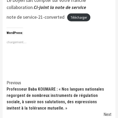
Le Doyen sait compter sur votre franche
collaboration.
Ci-joint la note de service
note de service-21-converted
Télécharger
WordPress:
chargement…
Continue
Previous
Professeur Baba KOUMARE : « Nos langues nationales
Reading
regorgent de nombreux instruments de régulation
sociale, à savoir nos salutations, des expressions
invitent à la tolérance mutuelle. »
Next