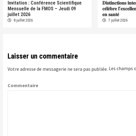
Invitation : Conférence Scientifique
𝐃𝐢𝐬𝐭𝐢𝐧𝐜𝐭𝐢𝐨𝐧𝐬 𝐢𝐧𝐭
Mensuelle de la FMOS – Jeudi 09
𝐜𝐞́𝐥𝐞̀𝐛𝐫𝐞 𝐥’𝐞𝐱𝐜𝐞𝐥𝐥
juillet 2026
𝐞𝐧 𝐬𝐚𝐧𝐭𝐞́
8 juillet 2026
7 juillet 2026
Laisser un commentaire
Les champs o
Votre adresse de messagerie ne sera pas publiée.
Commentaire