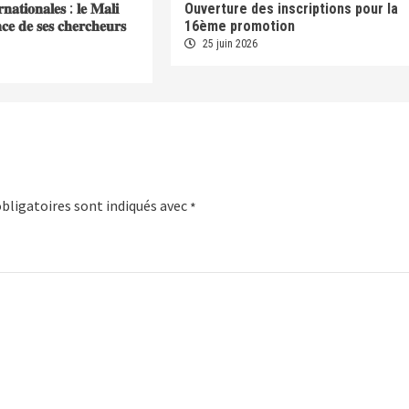
𝐫𝐧𝐚𝐭𝐢𝐨𝐧𝐚𝐥𝐞𝐬 : 𝐥𝐞 𝐌𝐚𝐥𝐢
Ouverture des inscriptions pour la
𝐞𝐧𝐜𝐞 𝐝𝐞 𝐬𝐞𝐬 𝐜𝐡𝐞𝐫𝐜𝐡𝐞𝐮𝐫𝐬
16ème promotion
25 juin 2026
bligatoires sont indiqués avec
*