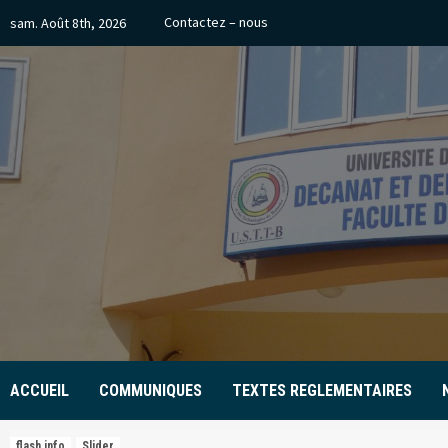
Skip
Contactez – nous
sam. Août 8th, 2026
to
content
ACCUEIL
COMMUNIQUES
TEXTES REGLEMENTAIRES
flash info
Slider