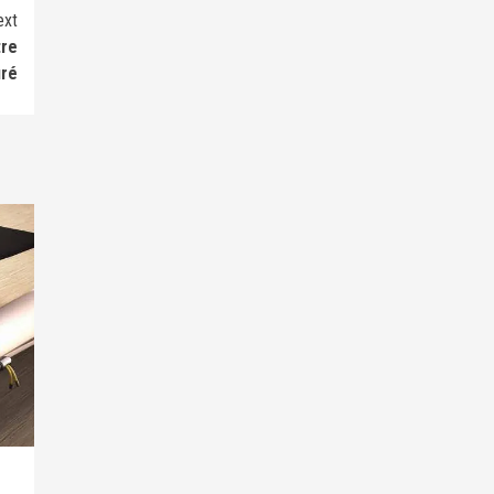
ext
tre
uré