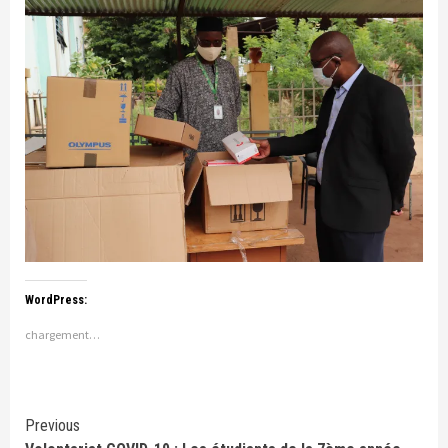
WordPress:
chargement…
Continue
Previous