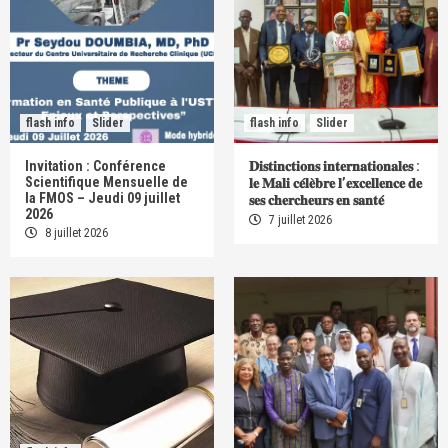
flash info
Slider
flash info
Slider
Invitation : Conférence
𝐃𝐢𝐬𝐭𝐢𝐧𝐜𝐭𝐢𝐨𝐧𝐬 𝐢𝐧𝐭𝐞𝐫𝐧𝐚𝐭𝐢𝐨𝐧𝐚𝐥𝐞𝐬 :
Scientifique Mensuelle de
𝐥𝐞 𝐌𝐚𝐥𝐢 𝐜𝐞́𝐥𝐞̀𝐛𝐫𝐞 𝐥’𝐞𝐱𝐜𝐞𝐥𝐥𝐞𝐧𝐜𝐞 𝐝𝐞
la FMOS – Jeudi 09 juillet
𝐬𝐞𝐬 𝐜𝐡𝐞𝐫𝐜𝐡𝐞𝐮𝐫𝐬 𝐞𝐧 𝐬𝐚𝐧𝐭𝐞́
2026
7 juillet 2026
8 juillet 2026