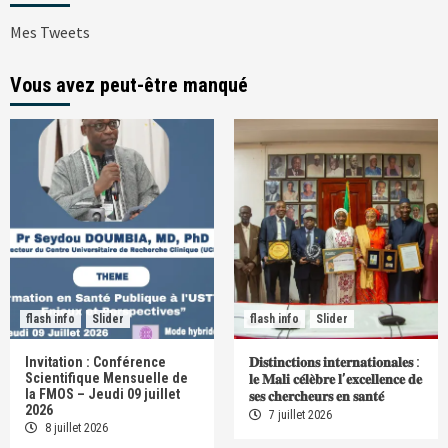
Mes Tweets
Vous avez peut-être manqué
flash info
Slider
flash info
Slider
Invitation : Conférence
𝐃𝐢𝐬𝐭𝐢𝐧𝐜𝐭𝐢𝐨𝐧𝐬 𝐢𝐧𝐭𝐞𝐫𝐧𝐚𝐭𝐢𝐨𝐧𝐚𝐥𝐞𝐬 :
Scientifique Mensuelle de
𝐥𝐞 𝐌𝐚𝐥𝐢 𝐜𝐞́𝐥𝐞̀𝐛𝐫𝐞 𝐥’𝐞𝐱𝐜𝐞𝐥𝐥𝐞𝐧𝐜𝐞 𝐝𝐞
la FMOS – Jeudi 09 juillet
𝐬𝐞𝐬 𝐜𝐡𝐞𝐫𝐜𝐡𝐞𝐮𝐫𝐬 𝐞𝐧 𝐬𝐚𝐧𝐭𝐞́
2026
7 juillet 2026
8 juillet 2026