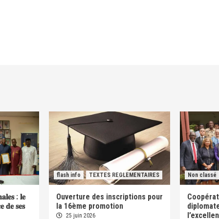
flash info
TEXTES REGLEMENTAIRES
Non classé
𝐚𝐥𝐞𝐬 : 𝐥𝐞
Ouverture des inscriptions pour
Coopérati
𝐜𝐞 𝐝𝐞 𝐬𝐞𝐬
la 16ème promotion
diplomate
l’excelle
25 juin 2026