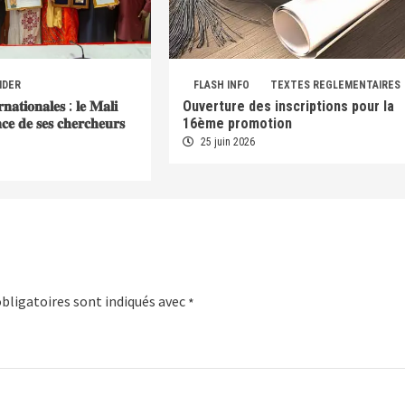
IDER
FLASH INFO
TEXTES REGLEMENTAIRES
𝐫𝐧𝐚𝐭𝐢𝐨𝐧𝐚𝐥𝐞𝐬 : 𝐥𝐞 𝐌𝐚𝐥𝐢
Ouverture des inscriptions pour la
𝐞𝐧𝐜𝐞 𝐝𝐞 𝐬𝐞𝐬 𝐜𝐡𝐞𝐫𝐜𝐡𝐞𝐮𝐫𝐬
16ème promotion
25 juin 2026
bligatoires sont indiqués avec
*