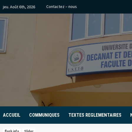
Skip
Contactez – nous
jeu. Août 6th, 2026
to
content
ACCUEIL
COMMUNIQUES
TEXTES REGLEMENTAIRES
flash info
Slider