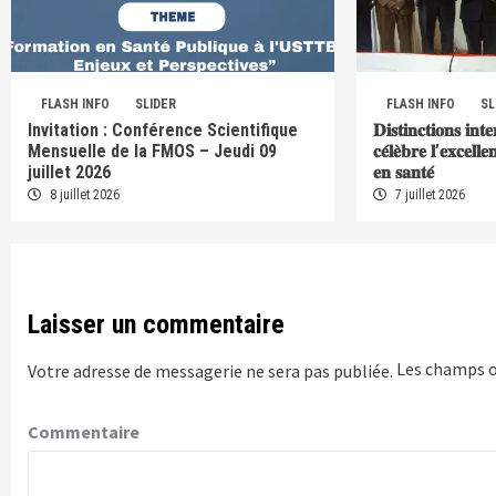
FLASH INFO
SLIDER
FLASH INFO
SL
Invitation : Conférence Scientifique
𝐃𝐢𝐬𝐭𝐢𝐧𝐜𝐭𝐢𝐨𝐧𝐬 𝐢𝐧𝐭
Mensuelle de la FMOS – Jeudi 09
𝐜𝐞́𝐥𝐞̀𝐛𝐫𝐞 𝐥’𝐞𝐱𝐜𝐞𝐥𝐥
juillet 2026
𝐞𝐧 𝐬𝐚𝐧𝐭𝐞́
8 juillet 2026
7 juillet 2026
Laisser un commentaire
Les champs o
Votre adresse de messagerie ne sera pas publiée.
Commentaire