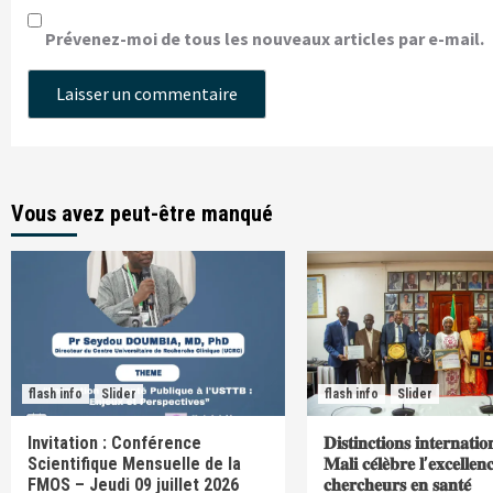
Prévenez-moi de tous les nouveaux articles par e-mail.
Vous avez peut-être manqué
flash info
Slider
flash info
Slider
Invitation : Conférence
𝐃𝐢𝐬𝐭𝐢𝐧𝐜𝐭𝐢𝐨𝐧𝐬 𝐢𝐧𝐭𝐞𝐫𝐧𝐚𝐭𝐢𝐨
Scientifique Mensuelle de la
𝐌𝐚𝐥𝐢 𝐜𝐞́𝐥𝐞̀𝐛𝐫𝐞 𝐥’𝐞𝐱𝐜𝐞𝐥𝐥𝐞𝐧
FMOS – Jeudi 09 juillet 2026
𝐜𝐡𝐞𝐫𝐜𝐡𝐞𝐮𝐫𝐬 𝐞𝐧 𝐬𝐚𝐧𝐭𝐞́