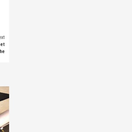
ext
 et
he