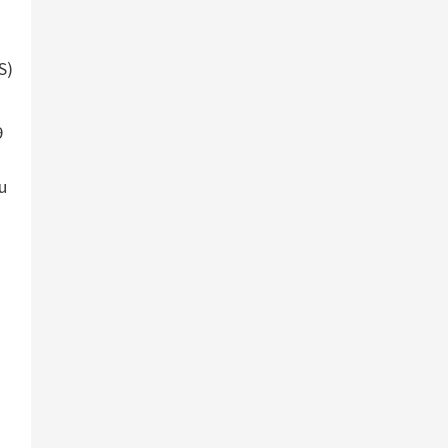
S)
9
u