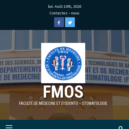
Skip
lun. Août 10th, 2026
to
Contactez – nous
content
Facebook
Twitter
FMOS
FACULTÉ DE MÉDECINE ET D'ODONTO – STOMATOLOGIE
Primary