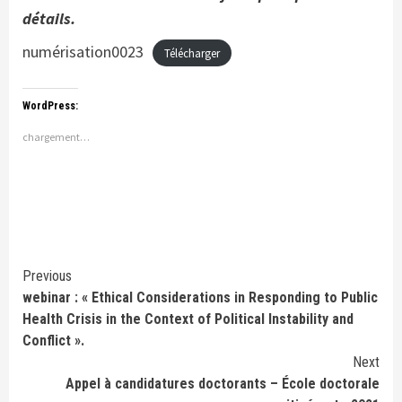
détails.
numérisation0023
Télécharger
WordPress:
chargement…
Continue
Previous
webinar : « Ethical Considerations in Responding to Public
Reading
Health Crisis in the Context of Political Instability and
Conflict ».
Next
Appel à candidatures doctorants – École doctorale