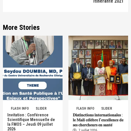
itinérante 2021
More Stories
FLASH INFO
SLIDER
FLASH INFO
SLIDER
Invitation : Conférence
𝐃𝐢𝐬𝐭𝐢𝐧𝐜𝐭𝐢𝐨𝐧𝐬 𝐢𝐧𝐭𝐞𝐫𝐧𝐚𝐭𝐢𝐨𝐧𝐚𝐥𝐞𝐬 :
Scientifique Mensuelle de
𝐥𝐞 𝐌𝐚𝐥𝐢 𝐜𝐞́𝐥𝐞̀𝐛𝐫𝐞 𝐥’𝐞𝐱𝐜𝐞𝐥𝐥𝐞𝐧𝐜𝐞 𝐝𝐞
la FMOS – Jeudi 09 juillet
𝐬𝐞𝐬 𝐜𝐡𝐞𝐫𝐜𝐡𝐞𝐮𝐫𝐬 𝐞𝐧 𝐬𝐚𝐧𝐭𝐞́
2026
7 juillet 2026