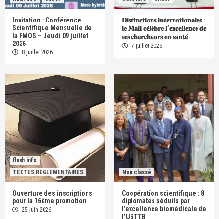
Invitation : Conférence
𝐃𝐢𝐬𝐭𝐢𝐧𝐜𝐭𝐢𝐨𝐧𝐬 𝐢𝐧𝐭𝐞𝐫𝐧𝐚𝐭𝐢𝐨𝐧𝐚𝐥𝐞𝐬 :
Scientifique Mensuelle de
𝐥𝐞 𝐌𝐚𝐥𝐢 𝐜𝐞́𝐥𝐞̀𝐛𝐫𝐞 𝐥’𝐞𝐱𝐜𝐞𝐥𝐥𝐞𝐧𝐜𝐞 𝐝𝐞
la FMOS – Jeudi 09 juillet
𝐬𝐞𝐬 𝐜𝐡𝐞𝐫𝐜𝐡𝐞𝐮𝐫𝐬 𝐞𝐧 𝐬𝐚𝐧𝐭𝐞́
2026
7 juillet 2026
8 juillet 2026
flash info
TEXTES REGLEMENTAIRES
Non classé
Ouverture des inscriptions
Coopération scientifique : 8
pour la 16ème promotion
diplomates séduits par
l’excellence biomédicale de
25 juin 2026
l’USTTB