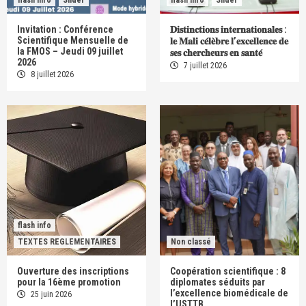
Invitation : Conférence
𝐃𝐢𝐬𝐭𝐢𝐧𝐜𝐭𝐢𝐨𝐧𝐬 𝐢𝐧𝐭𝐞𝐫𝐧𝐚𝐭𝐢𝐨𝐧𝐚𝐥𝐞𝐬 :
Scientifique Mensuelle de
𝐥𝐞 𝐌𝐚𝐥𝐢 𝐜𝐞́𝐥𝐞̀𝐛𝐫𝐞 𝐥’𝐞𝐱𝐜𝐞𝐥𝐥𝐞𝐧𝐜𝐞 𝐝𝐞
la FMOS – Jeudi 09 juillet
𝐬𝐞𝐬 𝐜𝐡𝐞𝐫𝐜𝐡𝐞𝐮𝐫𝐬 𝐞𝐧 𝐬𝐚𝐧𝐭𝐞́
2026
7 juillet 2026
8 juillet 2026
flash info
TEXTES REGLEMENTAIRES
Non classé
Ouverture des inscriptions
Coopération scientifique : 8
pour la 16ème promotion
diplomates séduits par
l’excellence biomédicale de
25 juin 2026
l’USTTB