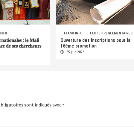
IDER
FLASH INFO
TEXTES REGLEMENTAIRES
𝐫𝐧𝐚𝐭𝐢𝐨𝐧𝐚𝐥𝐞𝐬 : 𝐥𝐞 𝐌𝐚𝐥𝐢
Ouverture des inscriptions pour la
𝐞𝐧𝐜𝐞 𝐝𝐞 𝐬𝐞𝐬 𝐜𝐡𝐞𝐫𝐜𝐡𝐞𝐮𝐫𝐬
16ème promotion
25 juin 2026
bligatoires sont indiqués avec
*