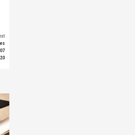
ext
Les
 07
20