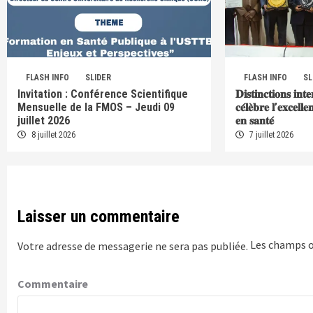
FLASH INFO
SLIDER
FLASH INFO
SL
Invitation : Conférence Scientifique
𝐃𝐢𝐬𝐭𝐢𝐧𝐜𝐭𝐢𝐨𝐧𝐬 𝐢𝐧𝐭
Mensuelle de la FMOS – Jeudi 09
𝐜𝐞́𝐥𝐞̀𝐛𝐫𝐞 𝐥’𝐞𝐱𝐜𝐞𝐥𝐥
juillet 2026
𝐞𝐧 𝐬𝐚𝐧𝐭𝐞́
8 juillet 2026
7 juillet 2026
Laisser un commentaire
Les champs o
Votre adresse de messagerie ne sera pas publiée.
Commentaire