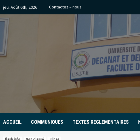
Skip
Contactez – nous
jeu. Août 6th, 2026
to
content
ACCUEIL
COMMUNIQUES
TEXTES REGLEMENTAIRES
flash info
Non classé
Slider