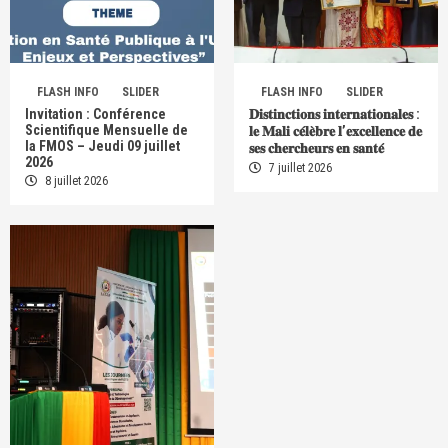
FLASH INFO
SLIDER
FLASH INFO
SLIDER
Invitation : Conférence
𝐃𝐢𝐬𝐭𝐢𝐧𝐜𝐭𝐢𝐨𝐧𝐬 𝐢𝐧𝐭𝐞𝐫𝐧𝐚𝐭𝐢𝐨𝐧𝐚𝐥𝐞𝐬 :
Scientifique Mensuelle de
𝐥𝐞 𝐌𝐚𝐥𝐢 𝐜𝐞́𝐥𝐞̀𝐛𝐫𝐞 𝐥’𝐞𝐱𝐜𝐞𝐥𝐥𝐞𝐧𝐜𝐞 𝐝𝐞
la FMOS – Jeudi 09 juillet
𝐬𝐞𝐬 𝐜𝐡𝐞𝐫𝐜𝐡𝐞𝐮𝐫𝐬 𝐞𝐧 𝐬𝐚𝐧𝐭𝐞́
2026
7 juillet 2026
8 juillet 2026