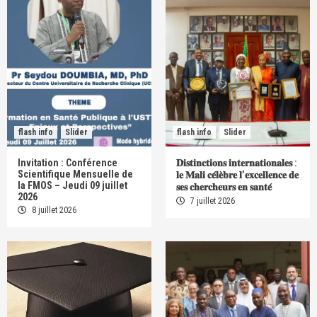
flash info
Slider
flash info
Slider
Invitation : Conférence
𝐃𝐢𝐬𝐭𝐢𝐧𝐜𝐭𝐢𝐨𝐧𝐬 𝐢𝐧𝐭𝐞𝐫𝐧𝐚𝐭𝐢𝐨𝐧𝐚𝐥𝐞𝐬 :
Scientifique Mensuelle de
𝐥𝐞 𝐌𝐚𝐥𝐢 𝐜𝐞́𝐥𝐞̀𝐛𝐫𝐞 𝐥’𝐞𝐱𝐜𝐞𝐥𝐥𝐞𝐧𝐜𝐞 𝐝𝐞
la FMOS – Jeudi 09 juillet
𝐬𝐞𝐬 𝐜𝐡𝐞𝐫𝐜𝐡𝐞𝐮𝐫𝐬 𝐞𝐧 𝐬𝐚𝐧𝐭𝐞́
2026
7 juillet 2026
8 juillet 2026