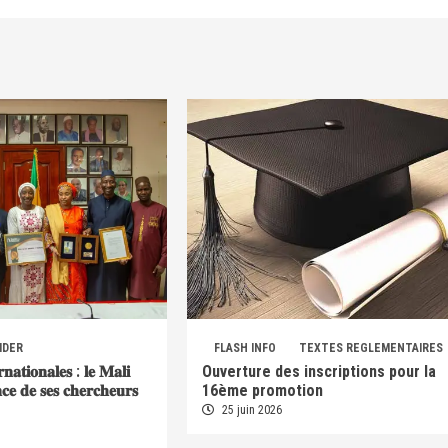
IDER
FLASH INFO
TEXTES REGLEMENTAIRES
𝐫𝐧𝐚𝐭𝐢𝐨𝐧𝐚𝐥𝐞𝐬 : 𝐥𝐞 𝐌𝐚𝐥𝐢
Ouverture des inscriptions pour la
𝐞𝐧𝐜𝐞 𝐝𝐞 𝐬𝐞𝐬 𝐜𝐡𝐞𝐫𝐜𝐡𝐞𝐮𝐫𝐬
16ème promotion
25 juin 2026