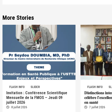
More Stories
FLASH INFO
SLIDER
FLASH INFO
SL
Invitation : Conférence Scientifique
𝐃𝐢𝐬𝐭𝐢𝐧𝐜𝐭𝐢𝐨𝐧𝐬 𝐢𝐧𝐭
Mensuelle de la FMOS – Jeudi 09
𝐜𝐞́𝐥𝐞̀𝐛𝐫𝐞 𝐥’𝐞𝐱𝐜𝐞𝐥𝐥
juillet 2026
𝐞𝐧 𝐬𝐚𝐧𝐭𝐞́
8 juillet 2026
7 juillet 2026