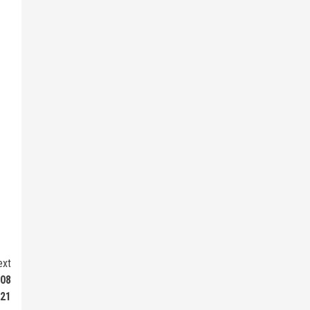
ext
 08
021