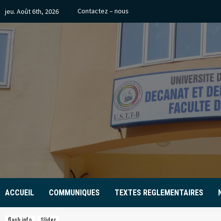
Skip
Contactez – nous
jeu. Août 6th, 2026
to
content
ACCUEIL
COMMUNIQUES
TEXTES REGLEMENTAIRES
flash info
Slider