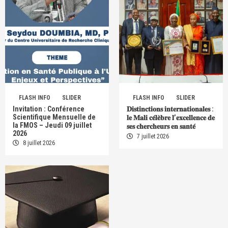
FLASH INFO
SLIDER
FLASH INFO
SLIDER
Invitation : Conférence
𝐃𝐢𝐬𝐭𝐢𝐧𝐜𝐭𝐢𝐨𝐧𝐬 𝐢𝐧𝐭𝐞𝐫𝐧𝐚𝐭𝐢𝐨𝐧𝐚𝐥𝐞𝐬 :
Scientifique Mensuelle de
𝐥𝐞 𝐌𝐚𝐥𝐢 𝐜𝐞́𝐥𝐞̀𝐛𝐫𝐞 𝐥’𝐞𝐱𝐜𝐞𝐥𝐥𝐞𝐧𝐜𝐞 𝐝𝐞
la FMOS – Jeudi 09 juillet
𝐬𝐞𝐬 𝐜𝐡𝐞𝐫𝐜𝐡𝐞𝐮𝐫𝐬 𝐞𝐧 𝐬𝐚𝐧𝐭𝐞́
2026
7 juillet 2026
8 juillet 2026