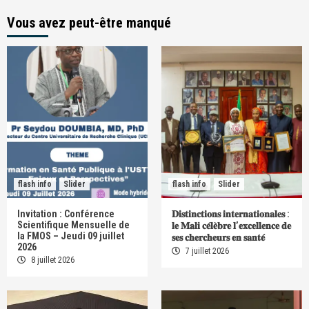
Vous avez peut-être manqué
flash info
Slider
flash info
Slider
Invitation : Conférence
𝐃𝐢𝐬𝐭𝐢𝐧𝐜𝐭𝐢𝐨𝐧𝐬 𝐢𝐧𝐭𝐞𝐫𝐧𝐚𝐭𝐢𝐨𝐧𝐚𝐥𝐞𝐬 :
Scientifique Mensuelle de
𝐥𝐞 𝐌𝐚𝐥𝐢 𝐜𝐞́𝐥𝐞̀𝐛𝐫𝐞 𝐥’𝐞𝐱𝐜𝐞𝐥𝐥𝐞𝐧𝐜𝐞 𝐝𝐞
la FMOS – Jeudi 09 juillet
𝐬𝐞𝐬 𝐜𝐡𝐞𝐫𝐜𝐡𝐞𝐮𝐫𝐬 𝐞𝐧 𝐬𝐚𝐧𝐭𝐞́
2026
7 juillet 2026
8 juillet 2026