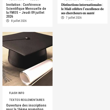
Invitation : Conférence
𝐃𝐢𝐬𝐭𝐢𝐧𝐜𝐭𝐢𝐨𝐧𝐬 𝐢𝐧𝐭𝐞𝐫𝐧𝐚𝐭𝐢𝐨𝐧𝐚𝐥𝐞𝐬 :
Scientifique Mensuelle de
𝐥𝐞 𝐌𝐚𝐥𝐢 𝐜𝐞́𝐥𝐞̀𝐛𝐫𝐞 𝐥’𝐞𝐱𝐜𝐞𝐥𝐥𝐞𝐧𝐜𝐞 𝐝𝐞
la FMOS – Jeudi 09 juillet
𝐬𝐞𝐬 𝐜𝐡𝐞𝐫𝐜𝐡𝐞𝐮𝐫𝐬 𝐞𝐧 𝐬𝐚𝐧𝐭𝐞́
2026
7 juillet 2026
8 juillet 2026
FLASH INFO
TEXTES REGLEMENTAIRES
Ouverture des inscriptions
pour la 16ème promotion