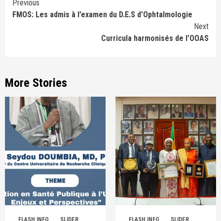
Continue
Previous
FMOS: Les admis à l’examen du D.E.S d’Ophtalmologie
Reading
Next
Curricula harmonisés de l’OOAS
More Stories
FLASH INFO
SLIDER
FLASH INFO
SLIDER