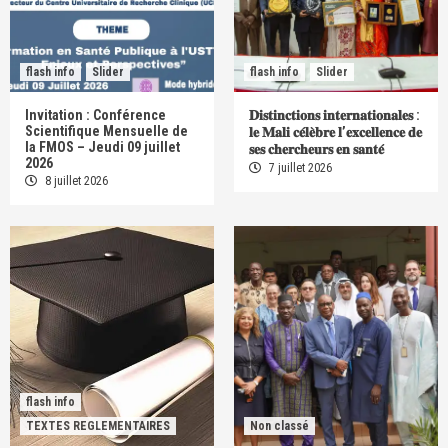
flash info
Slider
flash info
Slider
Invitation : Conférence
𝐃𝐢𝐬𝐭𝐢𝐧𝐜𝐭𝐢𝐨𝐧𝐬 𝐢𝐧𝐭𝐞𝐫𝐧𝐚𝐭𝐢𝐨𝐧𝐚𝐥𝐞𝐬 :
Scientifique Mensuelle de
𝐥𝐞 𝐌𝐚𝐥𝐢 𝐜𝐞́𝐥𝐞̀𝐛𝐫𝐞 𝐥’𝐞𝐱𝐜𝐞𝐥𝐥𝐞𝐧𝐜𝐞 𝐝𝐞
la FMOS – Jeudi 09 juillet
𝐬𝐞𝐬 𝐜𝐡𝐞𝐫𝐜𝐡𝐞𝐮𝐫𝐬 𝐞𝐧 𝐬𝐚𝐧𝐭𝐞́
2026
7 juillet 2026
8 juillet 2026
flash info
TEXTES REGLEMENTAIRES
Non classé