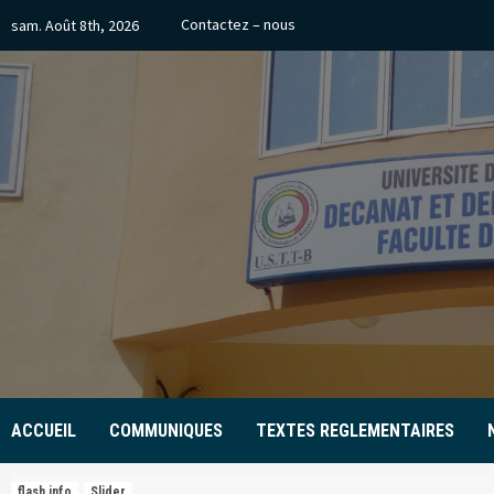
Skip
Contactez – nous
sam. Août 8th, 2026
to
content
ACCUEIL
COMMUNIQUES
TEXTES REGLEMENTAIRES
flash info
Slider