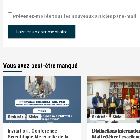
Prévenez-moi de tous les nouveaux articles par e-mail.
Vous avez peut-être manqué
flash info
Slider
flash info
Slider
Invitation : Conférence
𝐃𝐢𝐬𝐭𝐢𝐧𝐜𝐭𝐢𝐨𝐧𝐬 𝐢𝐧𝐭𝐞𝐫𝐧𝐚𝐭𝐢𝐨
Scientifique Mensuelle de la
𝐌𝐚𝐥𝐢 𝐜𝐞́𝐥𝐞̀𝐛𝐫𝐞 𝐥’𝐞𝐱𝐜𝐞𝐥𝐥𝐞𝐧