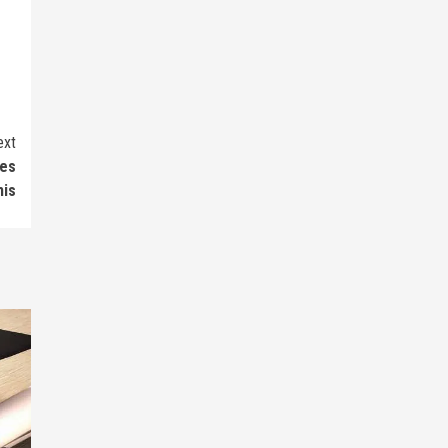
ext
des
mis