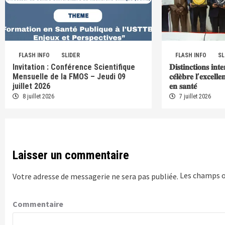
FLASH INFO
SLIDER
FLASH INFO
SL
Invitation : Conférence Scientifique
𝐃𝐢𝐬𝐭𝐢𝐧𝐜𝐭𝐢𝐨𝐧𝐬 𝐢𝐧𝐭
Mensuelle de la FMOS – Jeudi 09
𝐜𝐞́𝐥𝐞̀𝐛𝐫𝐞 𝐥’𝐞𝐱𝐜𝐞𝐥𝐥
juillet 2026
𝐞𝐧 𝐬𝐚𝐧𝐭𝐞́
8 juillet 2026
7 juillet 2026
Laisser un commentaire
Les champs o
Votre adresse de messagerie ne sera pas publiée.
Commentaire