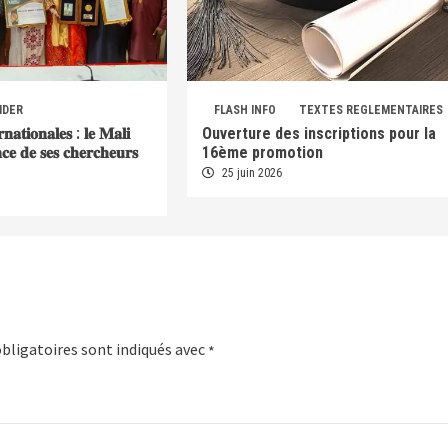
IDER
FLASH INFO
TEXTES REGLEMENTAIRES
𝐫𝐧𝐚𝐭𝐢𝐨𝐧𝐚𝐥𝐞𝐬 : 𝐥𝐞 𝐌𝐚𝐥𝐢
Ouverture des inscriptions pour la
𝐞𝐧𝐜𝐞 𝐝𝐞 𝐬𝐞𝐬 𝐜𝐡𝐞𝐫𝐜𝐡𝐞𝐮𝐫𝐬
16ème promotion
25 juin 2026
bligatoires sont indiqués avec
*