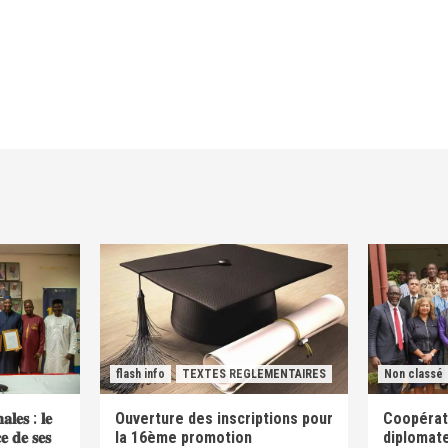
flash info
TEXTES REGLEMENTAIRES
Non classé
𝐚𝐥𝐞𝐬 : 𝐥𝐞
Ouverture des inscriptions pour
Coopérati
𝐜𝐞 𝐝𝐞 𝐬𝐞𝐬
la 16ème promotion
diplomate